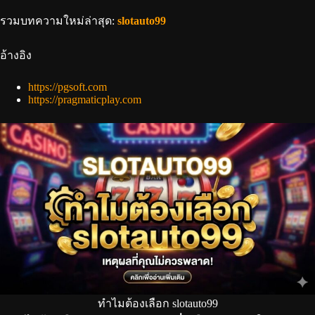
รวมบทความใหม่ล่าสุด:
slotauto99
อ้างอิง
https://pgsoft.com
https://pragmaticplay.com
ทำไมต้องเลือก slotauto99