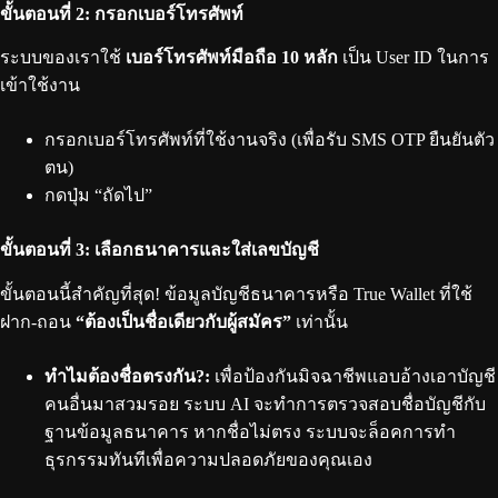
ขั้นตอนที่ 2: กรอกเบอร์โทรศัพท์
ระบบของเราใช้
เบอร์โทรศัพท์มือถือ 10 หลัก
เป็น User ID ในการ
เข้าใช้งาน
กรอกเบอร์โทรศัพท์ที่ใช้งานจริง (เพื่อรับ SMS OTP ยืนยันตัว
ตน)
กดปุ่ม “ถัดไป”
ขั้นตอนที่ 3: เลือกธนาคารและใส่เลขบัญชี
ขั้นตอนนี้สำคัญที่สุด! ข้อมูลบัญชีธนาคารหรือ True Wallet ที่ใช้
ฝาก-ถอน
“ต้องเป็นชื่อเดียวกับผู้สมัคร”
เท่านั้น
ทำไมต้องชื่อตรงกัน?:
เพื่อป้องกันมิจฉาชีพแอบอ้างเอาบัญชี
คนอื่นมาสวมรอย ระบบ AI จะทำการตรวจสอบชื่อบัญชีกับ
ฐานข้อมูลธนาคาร หากชื่อไม่ตรง ระบบจะล็อคการทำ
ธุรกรรมทันทีเพื่อความปลอดภัยของคุณเอง