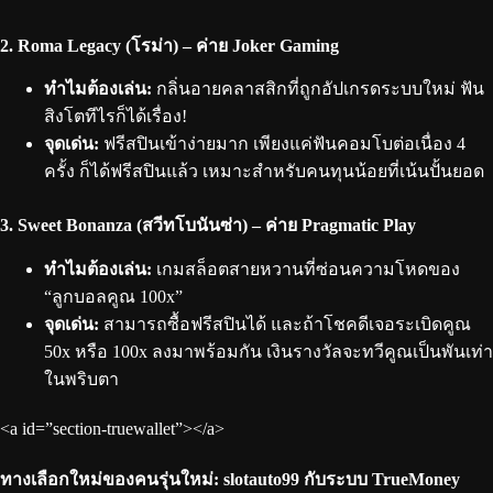
2. Roma Legacy (โรม่า) – ค่าย Joker Gaming
ทำไมต้องเล่น:
กลิ่นอายคลาสสิกที่ถูกอัปเกรดระบบใหม่ ฟัน
สิงโตทีไรก็ได้เรื่อง!
จุดเด่น:
ฟรีสปินเข้าง่ายมาก เพียงแค่ฟันคอมโบต่อเนื่อง 4
ครั้ง ก็ได้ฟรีสปินแล้ว เหมาะสำหรับคนทุนน้อยที่เน้นปั้นยอด
3. Sweet Bonanza (สวีทโบนันซ่า) – ค่าย Pragmatic Play
ทำไมต้องเล่น:
เกมสล็อตสายหวานที่ซ่อนความโหดของ
“ลูกบอลคูณ 100x”
จุดเด่น:
สามารถซื้อฟรีสปินได้ และถ้าโชคดีเจอระเบิดคูณ
50x หรือ 100x ลงมาพร้อมกัน เงินรางวัลจะทวีคูณเป็นพันเท่า
ในพริบตา
<a id=”section-truewallet”></a>
ทางเลือกใหม่ของคนรุ่นใหม่: slotauto99 กับระบบ TrueMoney