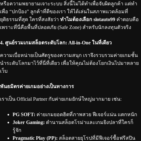
หรือความพยายามเจาะระบบ สิ่งนี้ไม่ได้ทำเพื่อจับผิดลูกค้า แต่ทำ
เพื่อ “ปกป้อง” ลูกค้าที่ดีของเรา ให้ได้เล่นในสภาพแวดล้อมที่
ยุติธรรมที่สุด ใครที่สงสัยว่า
ทำไมต้องเลือก slotauto99
คำตอบคือ
เพราะที่นี่คือพื้นที่ปลอดภัย (Safe Zone) สำหรับนักลงทุนตัวจริง
4. ศูนย์รวมเกมสล็อตระดับโลก: All-in-One ในที่เดียว
ความเบื่อหน่ายเป็นศัตรูของความสนุก เราจึงรวบรวมค่ายเกมชั้น
นำระดับโลกมาไว้ที่นี่ที่เดียว เพื่อให้คุณไม่ต้องโยกเงินไปมาหลาย
เว็บ
พันธมิตรค่ายเกมอย่างเป็นทางการ
เราเป็น Official Partner กับค่ายเกมยักษ์ใหญ่มากมาย เช่น:
PG SOFT:
ค่ายเกมยอดฮิตที่ภาพสวย ฟีเจอร์แน่น แตกหนัก
Joker Gaming:
ตำนานสล็อตโรม่าและเกมยิงปลาที่ใครก็
รู้จัก
Pragmatic Play (PP):
สล็อตสายยุโรปที่มีฟีเจอร์ซื้อฟรีสปิน