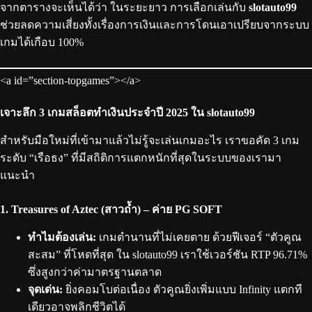
จากตารางจะเห็นได้ว่า ในระยะยาว การเลือกเล่นกับ
slotauto99
ช่วยลดความเสี่ยงทั้งเรื่องการเงินและการโดนเอาเปรียบจากระบบ
เกมได้เกือบ 100%
<a id=”section-topgames”></a>
เจาะลึก 3 เกมสล็อตทำเงินประจำปี 2025 ใน slotauto99
สำหรับมือใหม่ที่เข้ามาแล้วไม่รู้จะเล่นเกมอะไร เราขอคัด 3 เกม
ระดับ “เรือธง” ที่มีสถิติการแตกหนักที่สุดในระบบของเรามา
แนะนำ
1. Treasures of Aztec (สาวถ้ำ) – ค่าย PG SOFT
ทำไมต้องเล่น:
เกมตำนานที่ไม่เคยตาย ด้วยฟีเจอร์ “ตัวคูณ
สะสม” ที่โหดที่สุด ใน slotauto99 เราใช้เวอร์ชัน RTP 96.71%
ซึ่งสูงกว่าค่ามาตรฐานตลาด
จุดเด่น:
ยิ่งคอมโบต่อเนื่อง ตัวคูณยิ่งเพิ่มแบบ Infinity แตกที
เดียวอาจพลิกชีวิตได้