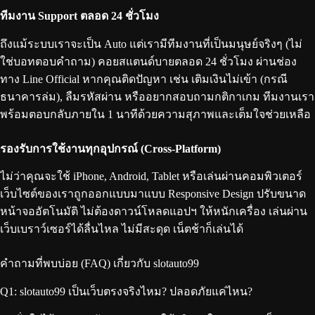
ทีมงาน Support ตลอด 24 ชั่วโมง
ถึงแม้ระบบเราจะเป็น Auto แต่เรามีทีมงานที่เป็นมนุษย์จริงๆ (ไม่
ใช่บอทตอบคำถาม) คอยสแตนด์บายตลอด 24 ชั่วโมง ผ่านช่อง
ทาง Line Official หากคุณติดปัญหา เช่น เติมเงินไม่เข้า (กรณี
ธนาคารล่ม), ลืมรหัสผ่าน หรืออยากสอบถามกติกาเกม ทีมงานเรา
พร้อมตอบกลับภายใน 1 นาทีด้วยความสุภาพและเต็มใจช่วยเหลือ
รองรับการใช้งานทุกอุปกรณ์ (Cross-Platform)
ไม่ว่าคุณจะใช้ iPhone, Android, Tablet หรือเล่นผ่านคอมพิวเตอร์
เว็บไซต์ของเราถูกออกแบบมาแบบ Responsive Design ปรับขนาด
หน้าจออัตโนมัติ ไม่ต้องดาวน์โหลดแอปฯ ให้หนักเครื่อง เล่นผ่าน
เว็บเบราว์เซอร์ได้ลื่นไหล ไม่มีสะดุด เน็ตช้าก็เล่นได้
คำถามที่พบบ่อย (FAQ) เกี่ยวกับ slotauto99
Q1: slotauto99 เป็นเว็บตรงจริงไหม? ปลอดภัยแค่ไหน?