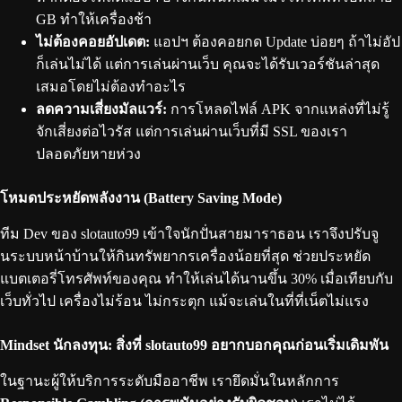
GB ทำให้เครื่องช้า
ไม่ต้องคอยอัปเดต:
แอปฯ ต้องคอยกด Update บ่อยๆ ถ้าไม่อัป
ก็เล่นไม่ได้ แต่การเล่นผ่านเว็บ คุณจะได้รับเวอร์ชันล่าสุด
เสมอโดยไม่ต้องทำอะไร
ลดความเสี่ยงมัลแวร์:
การโหลดไฟล์ APK จากแหล่งที่ไม่รู้
จักเสี่ยงต่อไวรัส แต่การเล่นผ่านเว็บที่มี SSL ของเรา
ปลอดภัยหายห่วง
โหมดประหยัดพลังงาน (Battery Saving Mode)
ทีม Dev ของ slotauto99 เข้าใจนักปั่นสายมาราธอน เราจึงปรับจู
นระบบหน้าบ้านให้กินทรัพยากรเครื่องน้อยที่สุด ช่วยประหยัด
แบตเตอรี่โทรศัพท์ของคุณ ทำให้เล่นได้นานขึ้น 30% เมื่อเทียบกับ
เว็บทั่วไป เครื่องไม่ร้อน ไม่กระตุก แม้จะเล่นในที่ที่เน็ตไม่แรง
Mindset นักลงทุน: สิ่งที่ slotauto99 อยากบอกคุณก่อนเริ่มเดิมพัน
ในฐานะผู้ให้บริการระดับมืออาชีพ เรายึดมั่นในหลักการ