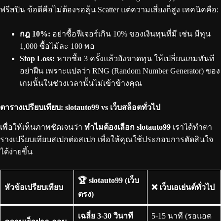
ฟรีสปิน ข้อดีคือไม่ต้องรอลุ้น Scatter แต่ความเสี่ยงก็สูง เทคนิคคือ:
กฎ 10%:
อย่าซื้อฟีเจอร์เกิน 10% ของเงินทุนที่มี เช่น มีทุน
1,000 ซื้อไม้ละ 100 พอ
Stop Loss:
หากซื้อ 3 ครั้งแล้วยังขาดทุน ให้เปลี่ยนเกมทันที
อย่าฝืน เพราะแปลว่า RNG (Random Number Generator) ของ
เกมนั้นในช่วงเวลานั้นไม่เข้าข้างคุณ
ตารางเปรียบเทียบ: slotauto99 vs เว็บสล็อตทั่วไป
เพื่อให้เห็นภาพชัดเจนว่า
ทำไมต้องเลือก slotauto99
เราได้ทำตา
รางเปรียบเทียบสเปกต่อสเปก เพื่อให้คุณใช้ประกอบการตัดสินใจ
ได้ง่ายขึ้น
🏆 slotauto99 (เว็บ
หัวข้อเปรียบเทียบ
❌ เว็บเอเย่นต์ทั่วไป
ตรง)
เฉลี่ย 3-30 วินาที
5-15 นาที (รอแอด