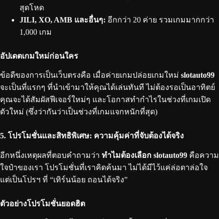
สุดโหด
JILI, XO, AMB และอื่นๆ:
อีกกว่า 20 ค่าย รวมเกมมากกว่า
1,000 เกม
อัปเดตเกมใหม่ก่อนใคร
ข้อดีของการเป็นเว็บตรงคือ เมื่อค่ายเกมปล่อยเกมใหม่
slotauto99
จะเป็นที่แรกๆ ที่นำเข้ามาให้คุณได้เล่นทันที ไม่ต้องรอเป็นอาทิตย์
คุณจะได้สัมผัสฟีเจอร์ใหม่ๆ และโอกาสทำกำไรในช่วงที่เกมเปิด
ตัวใหม่ (ซึ่งว่ากันว่าเป็นช่วงที่เกมแจกหนักที่สุด)
5. โปรโมชั่นและสิทธิพิเศษ: ความคุ้มค่าที่จับต้องได้จริง
อีกหนึ่งเหตุผลที่ตอบคำถามว่า
ทำไมต้องเลือก slotauto99
คือความ
ใจป๋าของเรา โปรโมชั่นที่เราคิดค้นมา ไม่ได้มีไว้แค่ล่อตาล่อใจ
แต่เป็นโปรฯ ที่ “เทิร์นน้อย ถอนได้จริง”
ตัวอย่างโปรโมชั่นยอดฮิต