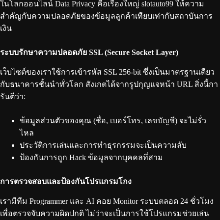
ในโลกออนไลน์ Data Privacy คือเรื่องใหญ่ slotauto99 ให้ความ
สำคัญกับความปลอดภัยของข้อมูลลูกค้าเทียบเท่ากับสถาบันการ
เงิน
ระบบรักษาความปลอดภัย SSL (Secure Socket Layer)
เว็บไซต์ของเราใช้การเข้ารหัส SSL 256-bit ซึ่งเป็นมาตรฐานเดียว
กับธนาคารชั้นนำทั่วโลก สังเกตได้จากรูปกุญแจหน้า URL สิ่งนี้กา
รันตีว่า:
ข้อมูลส่วนตัวของคุณ (ชื่อ, เบอร์โทร, เลขบัญชี) จะไม่รั่ว
ไหล
ประวัติการเล่นและการทำธุรกรรมจะเป็นความลับ
ป้องกันการถูก Hack ข้อมูลจากบุคคลที่สาม
การตรวจสอบและป้องกันโปรแกรมโกง
เรามีทีม Programmer และ AI คอย Monitor ระบบตลอด 24 ชั่วโมง
เพื่อตรวจจับความผิดปกติ ไม่ว่าจะเป็นการใช้โปรแกรมช่วยเล่น