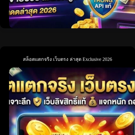
สล็อตแตกจริง เว็บตรง ล่าสุด Exclusive 2026