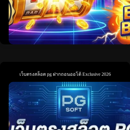
เว็บตรงสล็อต pg ฝากถอนออโต้ Exclusive 2026