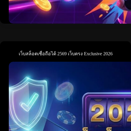
เว็บสล็อตเชื่อถือได้ 2569 เว็บตรง Exclusive 2026