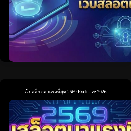
เว็บสล็อตมาแรงที่สุด 2569 Exclusive 2026