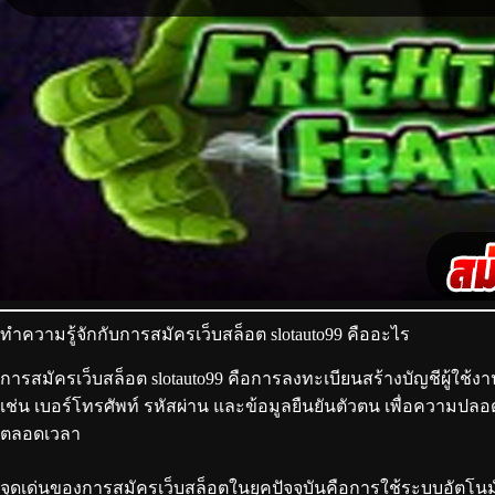
ทำความรู้จักกับการสมัครเว็บสล็อต slotauto99 คืออะไร
การสมัครเว็บสล็อต slotauto99 คือการลงทะเบียนสร้างบัญชีผู้ใช้
เช่น เบอร์โทรศัพท์ รหัสผ่าน และข้อมูลยืนยันตัวตน เพื่อความป
ตลอดเวลา
จุดเด่นของการสมัครเว็บสล็อตในยุคปัจจุบันคือการใช้ระบบอัตโนมัต