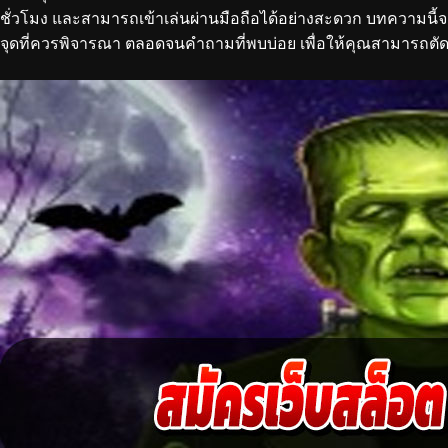
ชั่วโมง และสามารถเข้าเล่นผ่านมือถือได้อย่างสะดวก บทความนี้จะ
จุดที่ควรพิจารณา ตลอดจนคำถามที่พบบ่อย เพื่อให้คุณสามารถตัด