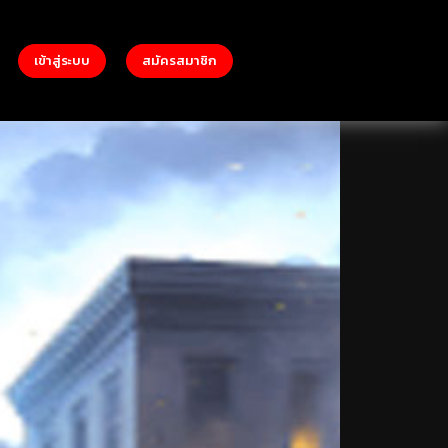
เข้าสู่ระบบ
สมัครสมาชิก