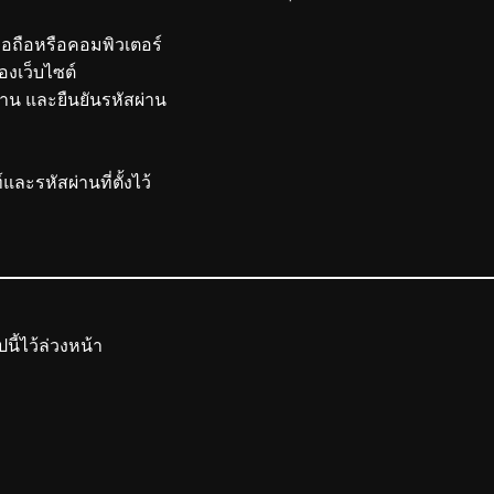
มือถือหรือคอมพิวเตอร์
องเว็บไซต์
ผ่าน และยืนยันรหัสผ่าน
และรหัสผ่านที่ตั้งไว้
นี้ไว้ล่วงหน้า