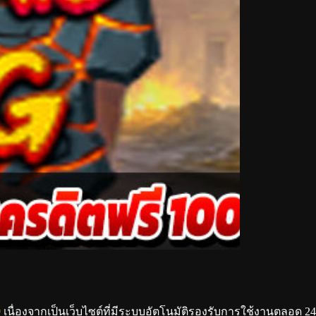
9
เนื่องจากเป็นเว็บไซต์ที่มีระบบอัตโนมัติรองรับการใช้งานตลอด 24