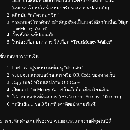
เลือก
เว็บสล็อตวอเลท
ที่ผ่านเกณฑ์ Checklist ด้านบน
(แนะนำเว็บที่มีเครื่องหมายรับรองความปลอดภัย)
คลิกปุ่ม “สมัครสมาชิก”
กรอกเบอร์โทรศัพท์ (สำคัญ: ต้องเป็นเบอร์เดียวกับที่จะใช้ผูก
TrueMoney Wallet)
ตั้งรหัสผ่านที่ปลอดภัย
ในช่องเลือกธนาคาร ให้เลือก
“TrueMoney Wallet”
ขั้นตอนการฝากเงิน
Login เข้าสู่ระบบ กดที่เมนู “ฝากเงิน”
ระบบจะแสดงเบอร์วอเลท หรือ QR Code ของทางเว็บ
Copy เบอร์ หรือแคปภาพ QR Code
เปิดแอป TrueMoney Wallet ในมือถือ เลือกโอนเงิน
ใส่จำนวนเงินที่ต้องการ (เช่น 20 บาท, 50 บาท, 100 บาท)
กดยืนยัน… รอ 3 วินาที เครดิตเข้าเกมทันที!
5. เจาะลึกค่ายเกมที่รองรับ Wallet และแตกง่ายที่สุดในปีนี้