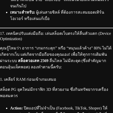
จนเกินไป
เหมาะสำหรับ:
ผู้เล่นสายชิลล์ ที่ต้องการสะสมยอดเทิร์น
โอเวอร์ หรือเล่นแก้เบื่อ
17. เทคนิคปรับแต่งมือถือ: เล่นสล็อตเว็บตรงให้ลื่นหัวแตก (Device
Optimization)
คุณรู้ไหมว่า อาการ “เกมกระตุก” หรือ “หมุนแล้วค้าง” 80% ไม่ได้
เกิดจากเว็บ แต่เกิดจากมือถือของคุณเอง! เพื่อให้ทุกการเดิมพัน
ผ่านระบบ
สล็อตวอเลท 2569
ลื่นไหล ไม่มีสะดุด (ซึ่งสำคัญมาก
ตอนลุ้นแจ็คพอต) ลองทำตามนี้ครับ:
1. เคลียร์ RAM ก่อนเข้าเกมเสมอ
สล็อต PG ยุคใหม่มีกราฟิก 3D ที่สวยงาม ซึ่งกินทรัพยากรเครื่อง
พอสมควร
Action:
ปิดแอปที่ไม่จำเป็น (Facebook, TikTok, Shopee) ให้