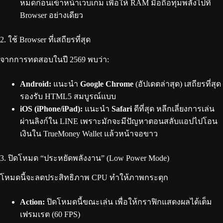
หมดก่อนเข้าหน้าเว็บเกม เพื่อให้ RAM มือถือทุ่มพลังไปที่
Browser อย่างเดียว
2. ใช้ Browser ที่เสถียรที่สุด
จากการทดสอบในปี 2569 พบว่า:
Android:
แนะนำ
Google Chrome
(อัปเดตล่าสุด) เสถียรที่สุด
รองรับ HTML5 สมบูรณ์แบบ
iOS (iPhone/iPad):
แนะนำ
Safari
ดีที่สุด หลีกเลี่ยงการเล่น
ผ่านลิงก์ใน LINE เพราะมักจะมีปัญหาตอนสลับแอปไปโอน
เงินใน TrueMoney Wallet แล้วหน้าจอขาว
3. ปิดโหมด “ประหยัดพลังงาน” (Low Power Mode)
โหมดนี้จะลดประสิทธิภาพ CPU ทำให้ภาพกระตุก
Action:
ปิดโหมดนี้ขณะเล่น เพื่อให้กราฟิกแสดงผลได้เต็ม
เฟรมเรต (60 FPS)