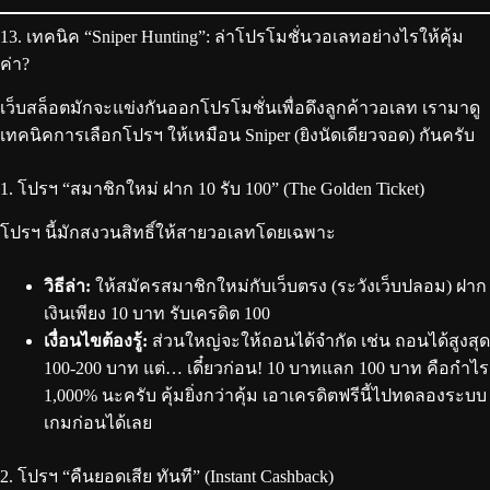
13. เทคนิค “Sniper Hunting”: ล่าโปรโมชั่นวอเลทอย่างไรให้คุ้ม
ค่า?
เว็บสล็อตมักจะแข่งกันออกโปรโมชั่นเพื่อดึงลูกค้าวอเลท เรามาดู
เทคนิคการเลือกโปรฯ ให้เหมือน Sniper (ยิงนัดเดียวจอด) กันครับ
1. โปรฯ “สมาชิกใหม่ ฝาก 10 รับ 100” (The Golden Ticket)
โปรฯ นี้มักสงวนสิทธิ์ให้สายวอเลทโดยเฉพาะ
วิธีล่า:
ให้สมัครสมาชิกใหม่กับเว็บตรง (ระวังเว็บปลอม) ฝาก
เงินเพียง 10 บาท รับเครดิต 100
เงื่อนไขต้องรู้:
ส่วนใหญ่จะให้ถอนได้จำกัด เช่น ถอนได้สูงสุด
100-200 บาท แต่… เดี๋ยวก่อน! 10 บาทแลก 100 บาท คือกำไร
1,000% นะครับ คุ้มยิ่งกว่าคุ้ม เอาเครดิตฟรีนี้ไปทดลองระบบ
เกมก่อนได้เลย
2. โปรฯ “คืนยอดเสีย ทันที” (Instant Cashback)