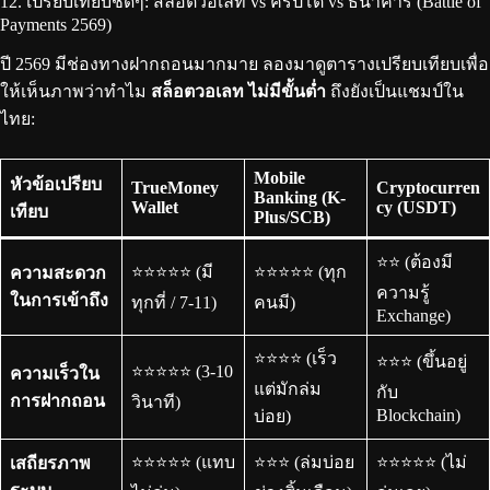
12. เปรียบเทียบชัดๆ: สล็อตวอเลท vs คริปโต vs ธนาคาร (Battle of
Payments 2569)
ปี 2569 มีช่องทางฝากถอนมากมาย ลองมาดูตารางเปรียบเทียบเพื่อ
ให้เห็นภาพว่าทำไม
สล็อตวอเลท ไม่มีขั้นต่ำ
ถึงยังเป็นแชมป์ใน
ไทย:
Mobile
หัวข้อเปรียบ
TrueMoney
Cryptocurren
Banking (K-
Wallet
cy (USDT)
เทียบ
Plus/SCB)
⭐⭐ (ต้องมี
⭐⭐⭐⭐⭐ (มี
⭐⭐⭐⭐⭐ (ทุก
ความสะดวก
ความรู้
ในการเข้าถึง
ทุกที่ / 7-11)
คนมี)
Exchange)
⭐⭐⭐⭐ (เร็ว
⭐⭐⭐ (ขึ้นอยู่
⭐⭐⭐⭐⭐ (3-10
ความเร็วใน
แต่มักล่ม
กับ
การฝากถอน
วินาที)
Blockchain)
บ่อย)
⭐⭐⭐⭐⭐ (แทบ
⭐⭐⭐ (ล่มบ่อย
⭐⭐⭐⭐⭐ (ไม่
เสถียรภาพ