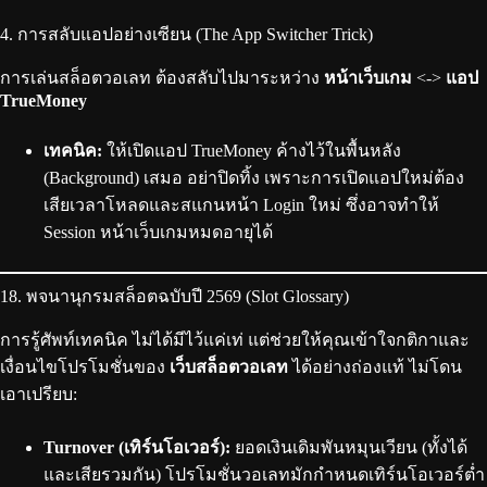
4. การสลับแอปอย่างเซียน (The App Switcher Trick)
การเล่นสล็อตวอเลท ต้องสลับไปมาระหว่าง
หน้าเว็บเกม
<->
แอป
TrueMoney
เทคนิค:
ให้เปิดแอป TrueMoney ค้างไว้ในพื้นหลัง
(Background) เสมอ อย่าปิดทิ้ง เพราะการเปิดแอปใหม่ต้อง
เสียเวลาโหลดและสแกนหน้า Login ใหม่ ซึ่งอาจทำให้
Session หน้าเว็บเกมหมดอายุได้
18. พจนานุกรมสล็อตฉบับปี 2569 (Slot Glossary)
การรู้ศัพท์เทคนิค ไม่ได้มีไว้แค่เท่ แต่ช่วยให้คุณเข้าใจกติกาและ
เงื่อนไขโปรโมชั่นของ
เว็บสล็อตวอเลท
ได้อย่างถ่องแท้ ไม่โดน
เอาเปรียบ:
Turnover (เทิร์นโอเวอร์):
ยอดเงินเดิมพันหมุนเวียน (ทั้งได้
และเสียรวมกัน) โปรโมชั่นวอเลทมักกำหนดเทิร์นโอเวอร์ต่ำ