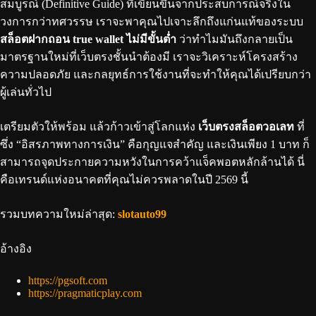
สมบูรณ์ (Definitive Guide) ที่เขียนขึ้นจากประสบการณ์จริงใน
วงการกว่าทศวรรษ เราจะพาคุณไปเจาะลึกถึงแก่นแท้ของระบบ
สล็อตฝากถอน true wallet ไม่มีขั้นต่ำ
ว่าทำไมมันถึงกลายเป็น
มาตรฐานใหม่ที่เว็บตรงชั้นนำต้องมี เราจะวิเคราะห์โครงสร้าง
ความปลอดภัย และกลยุทธ์การใช้งานที่จะทำให้คุณได้เปรียบกว่า
ผู้เล่นทั่วไป
เตรียมตัวให้พร้อม แล้วก้าวเข้าสู่โลกแห่ง
เว็บตรงสล็อตวอเลท
ที่
ซึ่ง “อิสรภาพทางการเงิน” คือกุญแจสำคัญ และเงินเพียง 1 บาท ก็
สามารถจุดประกายความหวังในการคว้าแจ็คพอตหลักล้านได้ นี่
คือเทรนด์แห่งอนาคตที่คุณไม่ควรพลาดในปี 2569 นี้
รวมบทความใหม่ล่าสุด:
slotauto99
อ้างอิง
https://pgsoft.com
https://pragmaticplay.com