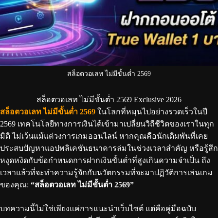
สล็อตวอเลท ไม่มีขั้นต่ำ 2569
สล็อตวอเลท ไม่มีขั้นต่ำ 2569 Exclusive 2026
สล็อตวอเลท ไม่มีขั้นต่ำ 2569
ในโลกที่หมุนไปอย่างรวดเร็วในปี
2569 เทคโนโลยีทางการเงินได้เข้ามาเปลี่ยนวิถีชีวิตของเราในทุก
มิติ ไม่เว้นแม้แต่วงการเกมออนไลน์ หากคุณคือนักเดิมพันที่เคย
ประสบปัญหาแอปพลิเคชันธนาคารล่มในช่วงเวลาสำคัญ หรือรู้สึก
หงุดหงิดกับข้อกำหนดการฝากเงินขั้นต่ำที่สูงเกินความจำเป็น ถึง
เวลาแล้วที่จะทำความรู้จักกับนวัตกรรมที่จะมาปฏิวัติการเล่นเกม
ของคุณ:
“สล็อตวอเลท ไม่มีขั้นต่ำ 2569”
บทความนี้ไม่ใช่เพียงแค่การแนะนำเว็บไซต์ แต่คือคู่มือฉบับ