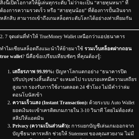
สิ่งนี้เปิดโอกาสให้ผู้เล่นทุกระดับ ไม่ว่าจะเป็น “สายทุนหนา” ที่
ต้องการความรวดเร็ว หรือ “สายทุนน้อย” ที่ต้องการปั้นเงินจาก
หลักสิบ สามารถเข้าถึงเกมสล็อตระดับโลกได้อย่างเท่าเทียมกัน
2. 7 จุดเด่นที่ทำให้ TrueMoney Wallet เหนือกว่าแอปธนาคาร
ทำไมเซียนสล็อตถึงแนะนำให้ย้ายมาใช้
รวมเว็บสล็อตฝากถอน
true wallet
? นี่คือข้อเปรียบเทียบชัดๆ ที่คุณต้องรู้:
เสถียรภาพ 99.99%:
ปัญหาโลกแตกอย่าง “ธนาคารปิด
ปรับปรุงช่วงสิ้นเดือน” จะหมดไป ระบบวอเลทมีความเสถียร
สูงมาก รองรับการใช้งานตลอด 24 ชั่วโมง ไม่มีคำว่าล่ม
ตอนโบนัสเข้า
ความเร็วแสง (Instant Transaction):
ด้วยระบบ Auto Wallet
ยอดเงินจะเข้าเครดิตเกมภายใน 3-10 วินาที โดยไม่ต้องส่ง
สลิปให้แอดมิน
Privacy (ความเป็นส่วนตัว):
การแยกบัญชีเล่นเกมออกจาก
บัญชีธนาคารหลัก ช่วยให้ Statement ของคุณสวยงาม ไม่มี