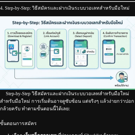
4. Step-by-Step: วิธีสมัครและฝากเงินระบบวอเลทสำหรับมือใหม่
Step-by-Step วิธีสมัครและฝากเงินระบบวอเลทสำหรับมือใหม่
สำหรับมือใหม่ การเริ่มต้นอาจดูซับซ้อน แต่จริงๆ แล้วง่ายกว่าปอก
กล้วยครับ ทำตามขั้นตอนนี้ได้เลย:
ขั้นตอนการสมัคร