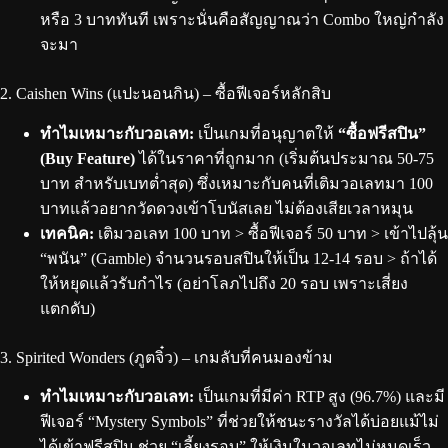
หรือ 3 บาททันที เพราะนั่นคือสัญญาณว่า Combo ใหญ่กำลัง
จะมา
2. Caishen Wins (แปะนอนกิน) – ซื้อฟีเจอร์หลักสิบ
ทำไมเหมาะกับวอเลท:
เป็นเกมที่อนุญาตให้
“ซื้อฟรีสปิน”
(Buy Feature)
ได้ในราคาที่ถูกมาก (เริ่มต้นประมาณ 50-75
บาท สำหรับเบทต่ำสุด) ซึ่งเหมาะกับคนที่เติมวอเลทมา 100
บาทแล้วอยากวัดดวงเข้าโบนัสเลย ไม่ต้องเสียเวลาหมุน
เทคนิค:
เติมวอเลท 100 บาท > ซื้อฟีเจอร์ 50 บาท > เข้าไปลุ้น
“พนัน” (Gamble) จำนวนรอบสปินให้เป็น 12-14 รอบ > ถ้าได้
ให้หยุดแล้วรับกำไร (อย่าโลภไปถึง 20 รอบ เพราะเสี่ยง
แตกดับ)
3. Spirited Wonders (ภูตจิ๋ว) – เกมลับที่คนมองข้าม
ทำไมเหมาะกับวอเลท:
เป็นเกมที่มีค่า RTP สูง (96.7%) และมี
ฟีเจอร์ “Mystery Symbols” ที่ช่วยให้ชนะรางวัลได้บ่อยแม้ไม่
ได้เข้าฟรีสปิน ช่วย “เลี้ยงรอบ” ให้เงินในวอเลทไม่หมดเร็ว