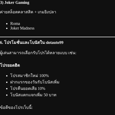
3) Joker Gaming
ค่ายสล็อตคลาสสิค + เกมยิงปลา
Roma
Joker Madness
6. โปรโมชั่นและโบนัสใน slotauto99
ผู้เล่นสามารถเลือกรับโปรได้หลายแบบ เช่น:
โปรยอดฮิต
โปรสมาชิกใหม่ 100%
ฝากแรกของวันรับโบนัสเพิ่ม
โปรคืนยอดเสีย 10%
โบนัสแตกแจกเพิ่ม 50 บาท
ข้อดีของโปรเว็บนี้: