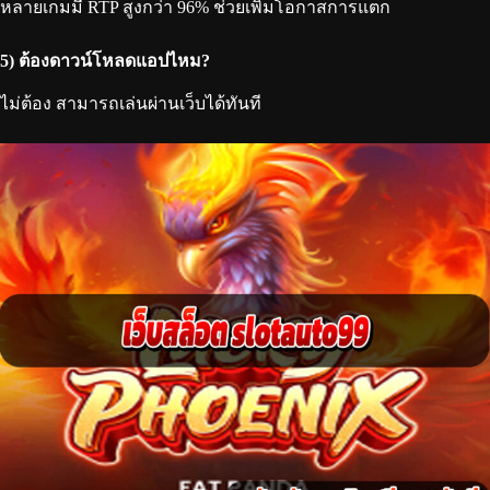
หลายเกมมี RTP สูงกว่า 96% ช่วยเพิ่มโอกาสการแตก
5) ต้องดาวน์โหลดแอปไหม?
ไม่ต้อง สามารถเล่นผ่านเว็บได้ทันที