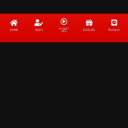
ทางเข้า
HOME
สมัคร
โปรโมชั่น
ติดต่อเรา
เล่น
Copyright © 2026 - WordPress Theme by
CreativeThemes