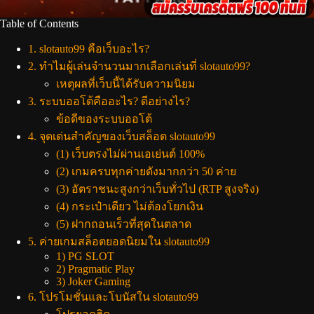
Table of Contents
1. slotauto99 คือเว็บอะไร?
2. ทำไมผู้เล่นจำนวนมากเลือกเล่นที่ slotauto99?
เหตุผลที่เว็บนี้ได้รับความนิยม
3. ระบบออโต้คืออะไร? ดีอย่างไร?
ข้อดีของระบบออโต้
4. จุดเด่นสำคัญของเว็บสล็อต slotauto99
(1) เว็บตรงไม่ผ่านเอเย่นต์ 100%
(2) เกมครบทุกค่ายดังมากกว่า 50 ค่าย
(3) อัตราชนะสูงกว่าเว็บทั่วไป (RTP สูงจริง)
(4) กระเป๋าเดียว ไม่ต้องโยกเงิน
(5) ฝากถอนเร็วที่สุดในตลาด
5. ค่ายเกมสล็อตยอดนิยมใน slotauto99
1) PG SLOT
2) Pragmatic Play
3) Joker Gaming
6. โปรโมชั่นและโบนัสใน slotauto99