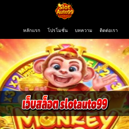
Skip
to
content
หลักแรก
โปรโมชั่น
บทความ
ติดต่อเรา