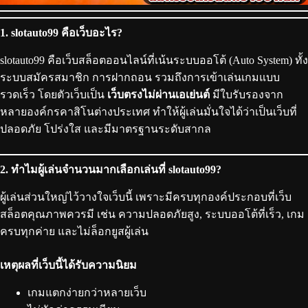
1. slotauto99 คือเว็บอะไร?
slotauto99 คือเว็บสล็อตออนไลน์ที่เน้นระบบออโต้ (Auto System) ทั้ง
ระบบสมัครสมาชิก การฝากถอน รวมถึงการเข้าเล่นเกมแบบ
รวดเร็ว โดยตัวเว็บเป็น
เว็บตรงไม่ผ่านเอเย่นต์
มีใบรับรองจาก
หลายองค์กรคาสิโนต่างประเทศ ทำให้ผู้เล่นมั่นใจได้ว่าเป็นเว็บที่
ปลอดภัย โปร่งใส และมีมาตรฐานระดับสากล
2. ทำไมผู้เล่นจำนวนมากเลือกเล่นที่ slotauto99?
ผู้เล่นส่วนใหญ่ไว้วางใจเว็บนี้ เพราะมีครบทุกองค์ประกอบที่เว็บ
สล็อตคุณภาพควรมี เช่น ความปลอดภัยสูง, ระบบออโต้ที่เร็ว, เกม
ครบทุกค่าย และไม่ล็อกยูสผู้เล่น
เหตุผลที่เว็บนี้ได้รับความนิยม
เกมแตกง่ายกว่าหลายเว็บ