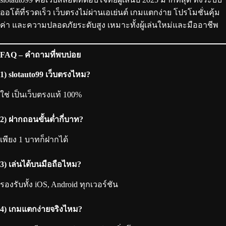
ออโต้ที่รวดเร็ว เว็บตรงไม่ผ่านเอเย่นต์ เกมแตกง่าย โปรโมชั่นคุ้ม
ค่า และความปลอดภัยระดับสูง เหมาะทั้งผู้เล่นใหม่และมืออาชีพ
FAQ – คำถามที่พบบ่อย
1) slotauto99 เว็บตรงไหม?
ใช่ เป็นเว็บตรงแท้ 100%
2) ฝากถอนขั้นต่ำกี่บาท?
เพียง 1 บาทก็ฝากได้
3) เล่นได้บนมือถือไหม?
รองรับทั้ง iOS, Android ทุกเวอร์ชัน
4) เกมแตกง่ายจริงไหม?