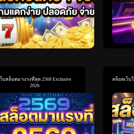
เว็บสล็อตมาแรงที่สุด 2569 Exclusive
สล็อตเว็บใ
2026