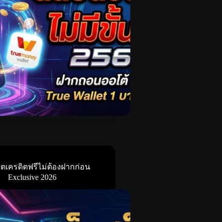
อตเครดิตฟรีไม่ต้องฝากก่อน
Exclusive 2026