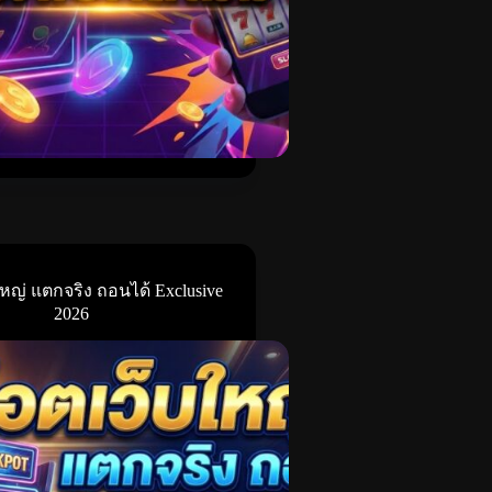
หญ่ แตกจริง ถอนได้ Exclusive
2026