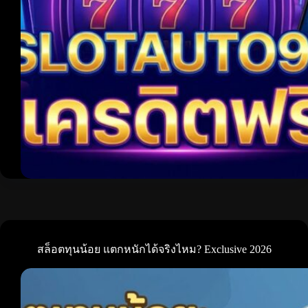
สล็อตทุนน้อย แตกหนักได้จริงไหม? Exclusive 2026