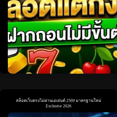
สล็อตเว็บตรงไม่ผ่านเอเย่นต์ 2569 มาตรฐานใหม่
Exclusive 2026