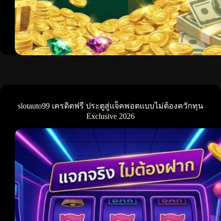
slotauto99 เครดิตฟรี ประตูสู่แจ็คพอตแบบไม่ต้องควักทุน
Exclusive 2026