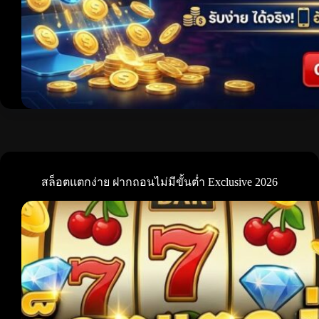
สล็อตแตกง่าย ฝากถอนไม่มีขั้นต่ำ Exclusive 2026