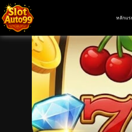
Skip
to
content
หลักแร