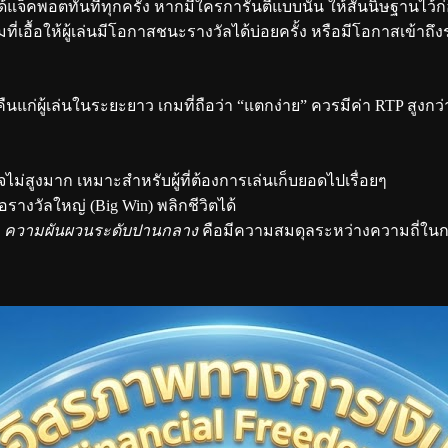
้แจ็คพอตทันทีทุกครั้ง หากมีใครการันตีแบบนั้น ให้สันนิษฐานไว
เอื้อให้ผู้เล่นมีโอกาสชนะรางวัลได้บ่อยครั้ง หรือมีโอกาสเข้าถึ
คืนแก่ผู้เล่นในระยะยาว เกมที่ถือว่า “แตกง่าย” ควรมีค่า RTP สูงกว่า
ไม่สูงมาก เหมาะสำหรับผู้ที่ต้องการเล่นเก็บยอดไปเรื่อยๆ
รางวัลใหญ่ (Big Win) พลิกชีวิตได้
ี
ความผันผวนระดับปานกลาง
คือมีความสมดุลระหว่างความถี่ในก