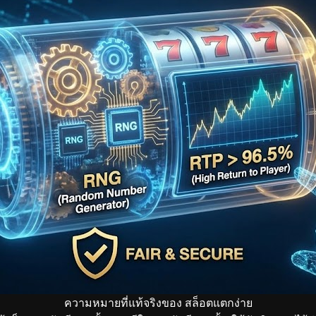
ความหมายที่แท้จริงของ สล็อตแตกง่าย