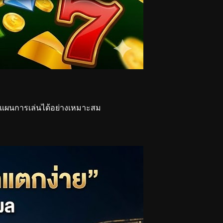
างแผนการเล่นได้อย่างเหมาะสม