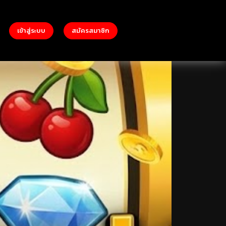
เข้าสู่ระบบ
สมัครสมาชิก