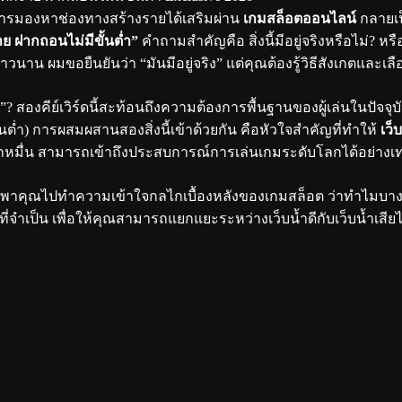
ฟู การมองหาช่องทางสร้างรายได้เสริมผ่าน
เกมสล็อตออนไลน์
กลายเป
ย ฝากถอนไม่มีขั้นต่ำ”
คำถามสำคัญคือ สิ่งนี้มีอยู่จริงหรือไม่? หร
 ผมขอยืนยันว่า “มันมีอยู่จริง” แต่คุณต้องรู้วิธีสังเกตและเลือกใ
 สองคีย์เวิร์ดนี้สะท้อนถึงความต้องการพื้นฐานของผู้เล่นในปัจจุ
นต่ำ) การผสมผสานสองสิ่งนี้เข้าด้วยกัน คือหัวใจสำคัญที่ทำให้
เว็
ักหมื่น สามารถเข้าถึงประสบการณ์การเล่นเกมระดับโลกได้อย่างเท
ที่จะพาคุณไปทำความเข้าใจกลไกเบื้องหลังของเกมสล็อต ว่าทำไมบาง
ำเป็น เพื่อให้คุณสามารถแยกแยะระหว่างเว็บน้ำดีกับเว็บน้ำเสียได้