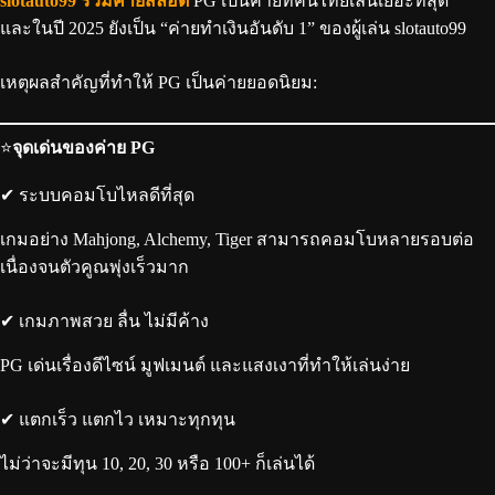
slotauto99 รวมค่ายสล็อต
PG เป็นค่ายที่คนไทยเล่นเยอะที่สุด
และในปี 2025 ยังเป็น “ค่ายทำเงินอันดับ 1” ของผู้เล่น slotauto99
เหตุผลสำคัญที่ทำให้ PG เป็นค่ายยอดนิยม:
⭐
จุดเด่นของค่าย PG
✔ ระบบคอมโบไหลดีที่สุด
เกมอย่าง Mahjong, Alchemy, Tiger สามารถคอมโบหลายรอบต่อ
เนื่องจนตัวคูณพุ่งเร็วมาก
✔ เกมภาพสวย ลื่น ไม่มีค้าง
PG เด่นเรื่องดีไซน์ มูฟเมนต์ และแสงเงาที่ทำให้เล่นง่าย
✔ แตกเร็ว แตกไว เหมาะทุกทุน
ไม่ว่าจะมีทุน 10, 20, 30 หรือ 100+ ก็เล่นได้