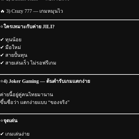
🔥 3) Crazy 777 — เกมหมุนไว
⭐
ใครเหมาะกับค่าย JILI?
✔ ทุนน้อย
✔ มือใหม่
✔ สายปั้นทุน
✔ สายเล่นเร็ว ไม่รอฟรีเกม
⭐
4) Joker Gaming — ต้นตำรับเกมแตกง่าย
ค่ายนี้อยู่คู่คนไทยมานาน
ขึ้นชื่อว่า แตกง่ายแบบ “ของจริง”
⭐
จุดเด่น
✔ เกมเล่นง่าย