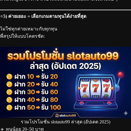
⭐
5) ค่ายเยอะ = เลือกเกมตามทุนได้ง่ายที่สุด
ไม่ใช่ทุกค่ายเหมาะกับทุกทุน
พี่สรุปให้แบบโคตรชัด:
รวมโปรโมชั่น slotauto99 ล่าสุด (อัปเดต 2025)
🔹 ทุนน้อย 20–50 บาท