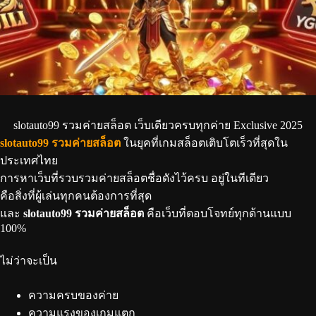
slotauto99 รวมค่ายสล็อต เว็บเดียวครบทุกค่าย Exclusive 2025
slotauto99 รวมค่ายสล็อต
ในยุคที่เกมสล็อตเติบโตเร็วที่สุดใน
ประเทศไทย
การหาเว็บที่รวบรวมค่ายสล็อตชื่อดังไว้ครบ อยู่ในทีเดียว
คือสิ่งที่ผู้เล่นทุกคนต้องการที่สุด
และ
slotauto99 รวมค่ายสล็อต
คือเว็บที่ตอบโจทย์ทุกด้านแบบ
100%
ไม่ว่าจะเป็น
ความครบของค่าย
ความแรงของเกมแตก