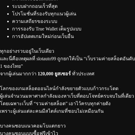
ระบบฝากถอนเร็วที่สุด
โปรโมชั่นที่รองรับทุกแนวผู้เล่น
ความเสถียรของระบบ
การรองรับ True Wallet เต็มรูปแบบ
การอัปเดตเกมใหม่ก่อนเว็บอื่น
ทุกอย่างรวบอยู่ในเว็บเดียว
และนี่คือเหตุผลที่ slotauto99 ถูกยกให้เป็น “เว็บรวมค่ายสล็อตอันดับ
1 ของไทย”
จากผู้เล่นมากกว่า
120,000 ยูสเซอร์
ทั่วประเทศ
โลกของเกมสล็อตออนไลน์กำลังขยายตัวแบบก้าวกระโดด
ผู้เล่นจำนวนมหาศาลกำลังมองหาเว็บที่ตอบโจทย์ครบจบในที่เดียว
โดยเฉพาะเว็บที่ “รวมค่ายสล็อต” เอาไว้ครบทุกค่ายดัง
เพราะผู้เล่นแต่ละคนมีสไตล์เกมที่ชอบไม่เหมือนกัน
บางคนชอบแนวคอมโบแตกยาว
บางคนชอบแบบซื้อฟรีเข้าไว