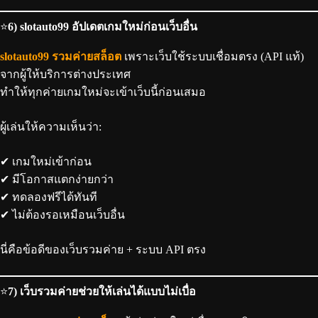
⭐
6) slotauto99 อัปเดตเกมใหม่ก่อนเว็บอื่น
slotauto99 รวมค่ายสล็อต
เพราะเว็บใช้ระบบเชื่อมตรง (API แท้)
จากผู้ให้บริการต่างประเทศ
ทำให้ทุกค่ายเกมใหม่จะเข้าเว็บนี้ก่อนเสมอ
ผู้เล่นให้ความเห็นว่า:
✔ เกมใหม่เข้าก่อน
✔ มีโอกาสแตกง่ายกว่า
✔ ทดลองฟรีได้ทันที
✔ ไม่ต้องรอเหมือนเว็บอื่น
นี่คือข้อดีของเว็บรวมค่าย + ระบบ API ตรง
⭐
7) เว็บรวมค่ายช่วยให้เล่นได้แบบไม่เบื่อ