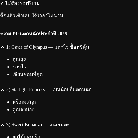
✔ ไม่ต้องรอฟรีเกม
ซื้อแล้วเข้าเลย ใช้เวลาไม่นาน
⭐
เกม PP แตกหนักประจำปี 2025
🔥 1) Gates of Olympus — แตกไว ซื้อฟรีคุ้ม
คูณสูง
รอบไว
เซียนชอบที่สุด
🔥 2) Starlight Princess — เบทน้อยก็แตกหนัก
ฟรีเกมสนุก
คูณลงบ่อย
🔥 3) Sweet Bonanza — เกมอมตะ
ผลไม้แตกเร็ว