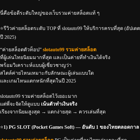
นี่คือข้อดีระดับใหญ่ของเว็บรวมค่ายสล็อตแท้ ๆ
⭐รีวิวค่ายสล็อตระดับ TOP ที่ slotauto99 ให้บริการครบที่สุด (อัปเดต
ปี 2025)
“ค่ายสล็อตตัวท็อป”
slotauto99 รวมค่ายสล็อต
ที่ผู้เล่นไทยนิยมมากที่สุด และเป็นค่ายที่ทำเงินได้จริง
พร้อมวิเคราะห์แบบผู้เชี่ยวชาญว่า
สไตล์ค่ายไหนเหมาะกับลักษณะผู้เล่นแบบใด
และเกมไหนแตกหนักที่สุดในปี 2025
slotauto99 รวมค่ายสล็อตไว้เยอะมาก
แต่พี่จะจัดให้ดูแบบ
เน้นตัวทำเงินจริง
เรียงจากนิยมสูงสุด → แตกง่ายสุด → ควรเล่นที่สุด
⭐
1) PG SLOT (Pocket Games Soft) — อันดับ 1 ของไทยตลอดกาล