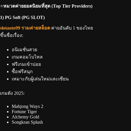
⭐
หมวดค่ายยอดนิยมที่สุด (Top Tier Providers)
1) PG Soft (PG SLOT)
slotauto99 รวมค่ายสล็อต
ค่ายอันดับ 1 ของไทย
ขึ้นชื่อเรื่อง:
อนิเมชั่นสวย
เกมคอมโบไหล
ฟรีเกมเข้าบ่อย
ซื้อฟรีสนุก
เหมาะกับผู้เล่นใหม่และเซียน
เกมดัง 2025:
Mahjong Ways 2
Fortune Tiger
Alchemy Gold
Songkran Splash