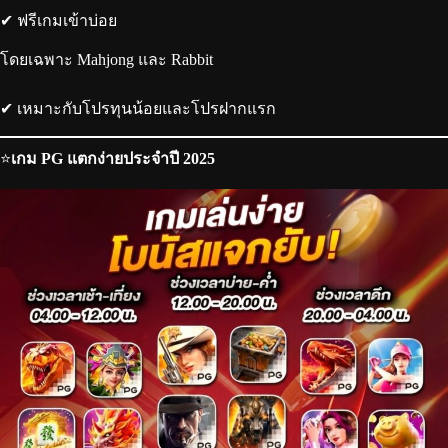
✔ ฟรีเกมเข้าบ่อย
โดยเฉพาะ Mahjong และ Rabbit
✔ เหมาะกับโปรทุนน้อยและโปรฝากแรก
⭐
เกม PG แตกง่ายประจำปี 2025