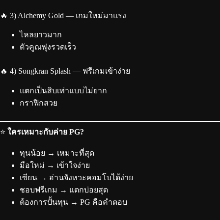
🔥 3) Alchemy Gold — เกมใหม่มาแรง
ไหลยาวมาก
ตัวคูณพุ่งรวดเร็ว
🔥 4) Songkran Splash — ฟรีเกมเข้าง่าย
แตกเป็นสิบเท่าแบบไม่ยาก
กราฟิกสวย
⭐
ใครเหมาะกับค่าย PG?
ทุนน้อย → เหมาะที่สุด
มือใหม่ → เข้าใจง่าย
เซียน → อ่านจังหวะคอมโบได้ง่าย
ชอบฟรีเกม → แตกบ่อยสุด
ต้องการปั้นทุน → PG คือคำตอบ