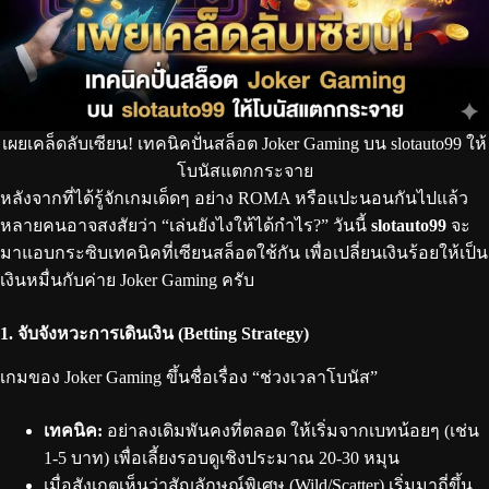
เผยเคล็ดลับเซียน! เทคนิคปั่นสล็อต Joker Gaming บน slotauto99 ให้
โบนัสแตกกระจาย
หลังจากที่ได้รู้จักเกมเด็ดๆ อย่าง ROMA หรือแปะนอนกันไปแล้ว
หลายคนอาจสงสัยว่า “เล่นยังไงให้ได้กำไร?” วันนี้
slotauto99
จะ
มาแอบกระซิบเทคนิคที่เซียนสล็อตใช้กัน เพื่อเปลี่ยนเงินร้อยให้เป็น
เงินหมื่นกับค่าย Joker Gaming ครับ
1. จับจังหวะการเดินเงิน (Betting Strategy)
เกมของ Joker Gaming ขึ้นชื่อเรื่อง “ช่วงเวลาโบนัส”
เทคนิค:
อย่าลงเดิมพันคงที่ตลอด ให้เริ่มจากเบทน้อยๆ (เช่น
1-5 บาท) เพื่อเลี้ยงรอบดูเชิงประมาณ 20-30 หมุน
เมื่อสังเกตเห็นว่าสัญลักษณ์พิเศษ (Wild/Scatter) เริ่มมาถี่ขึ้น