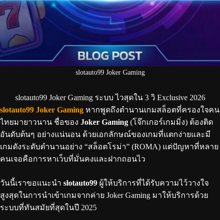
slotauto99 Joker Gaming
slotauto99 Joker Gaming ระบบ ไวสุดใน 3 วิ Exclusive 2026
slotauto99 Joker Gaming
หากพูดถึงตำนานเกมสล็อตที่ครองใจคน
ไทยมายาวนาน ชื่อของ
Joker Gaming
(โจ๊กเกอร์เกมมิ่ง) ต้องติด
อันดับต้นๆ อย่างแน่นอน ด้วยเอกลักษณ์ของเกมที่แตกง่ายและมี
เกมดังระดับตำนานอย่าง “สล็อตโรม่า” (ROMA) แต่ปัญหาที่หลาย
คนเจอคือการหาเว็บที่มั่นคงและฝากถอนไว
วันนี้เราขอแนะนำ
slotauto99
ผู้ให้บริการที่ได้รับความไว้วางใจ
สูงสุดในการนำเข้าเกมจากค่าย Joker Gaming มาให้บริการด้วย
ระบบที่ทันสมัยที่สุดในปี 2025