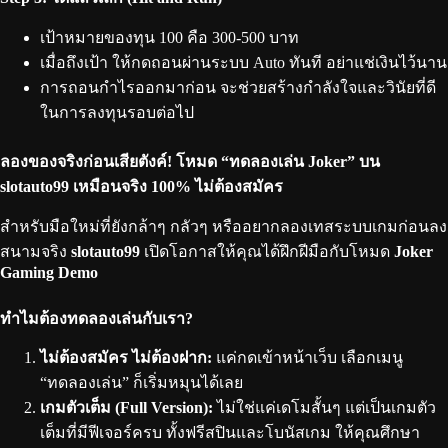
เป้าหมายของทุน 100 คือ 300-500 บาท
เมื่อถึงเป้า ให้กดถอนผ่านระบบ Auto ทันที อย่าแช่เงินไว้นาน
การถอนกำไรออกมาก่อน จะช่วยสร้างกำลังใจและวินัยที่ดี
ในการลงทุนรอบต่อไป
ลองของจริงก่อนเสียตังค์! โหมด “ทดลองเล่น Joker” บน
slotauto99 เหมือนจริง 100% ไม่ต้องสมัคร
สำหรับมือใหม่ที่ยังกล้าๆ กลัวๆ หรืออยากลองเทสระบบเกมก่อนลง
สนามจริง
slotauto99
เปิดโอกาสให้คุณได้ฝึกฝีมือกับโหมด
Joker
Gaming Demo
ทำไมต้องทดลองเล่นกับเรา?
ไม่ต้องสมัคร ไม่ต้องฝาก:
แค่กดเข้าหน้าเว็บ เลือกเมนู
“ทดลองเล่น” ก็เริ่มหมุนได้เลย
เกมตัวเต็ม (Full Version):
ไม่ใช่แค่เดโมสั้นๆ แต่เป็นเกมตัว
เต็มที่มีฟีเจอร์ครบ ทั้งฟรีสปินและโบนัสเกม ให้คุณศึกษา