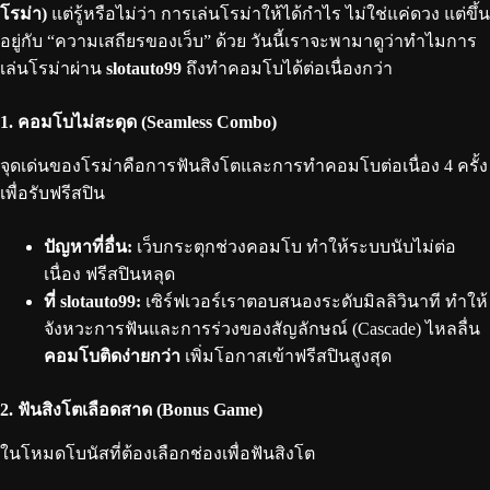
โรม่า)
แต่รู้หรือไม่ว่า การเล่นโรม่าให้ได้กำไร ไม่ใช่แค่ดวง แต่ขึ้น
อยู่กับ “ความเสถียรของเว็บ” ด้วย วันนี้เราจะพามาดูว่าทำไมการ
เล่นโรม่าผ่าน
slotauto99
ถึงทำคอมโบได้ต่อเนื่องกว่า
1. คอมโบไม่สะดุด (Seamless Combo)
จุดเด่นของโรม่าคือการฟันสิงโตและการทำคอมโบต่อเนื่อง 4 ครั้ง
เพื่อรับฟรีสปิน
ปัญหาที่อื่น:
เว็บกระตุกช่วงคอมโบ ทำให้ระบบนับไม่ต่อ
เนื่อง ฟรีสปินหลุด
ที่ slotauto99:
เซิร์ฟเวอร์เราตอบสนองระดับมิลลิวินาที ทำให้
จังหวะการฟันและการร่วงของสัญลักษณ์ (Cascade) ไหลลื่น
คอมโบติดง่ายกว่า
เพิ่มโอกาสเข้าฟรีสปินสูงสุด
2. ฟันสิงโตเลือดสาด (Bonus Game)
ในโหมดโบนัสที่ต้องเลือกช่องเพื่อฟันสิงโต