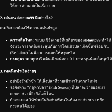
ให้การล่าบอสเป็นเรื่องง่าย
2. เล่นบน slotauto99 ดีอย่างไร?
เกมยิงปลาต้องใช้ความแม่นยำสูง
ความลื่นไหล:
ระบบเซิร์ฟเวอร์ที่เสถียรของ
slotauto99
ทำให้
จังหวะการกดยิงกระสุนกับการโดนตัวปลาเกิดขึ้นพร้อมกัน
(Real-time) ไม่มีอาการแลคให้หงุดหงิด
กระสุนราคาถูก:
เริ่มต้นเพียงนัดละ 0.1 บาท ทุนน้อยก็สนุกได้
3. เทคนิคทำเงินง่ายๆ
อย่ายิงรัวมั่วซั่ว ให้เล็งปลาที่ว่ายเข้ามาในฉากใหม่ๆ
รอจังหวะ “ฤดูหาปลา” (Fish Season) ที่ปลาจะว่ายออกมา
เยอะๆ ช่วงนี้ยิงยังไงก็โดน
ถ้าเจอบอส ให้ช่วยกันยิงกับเพื่อนในห้อง จะช่วยประหยัด
กระสุนได้เยอะ