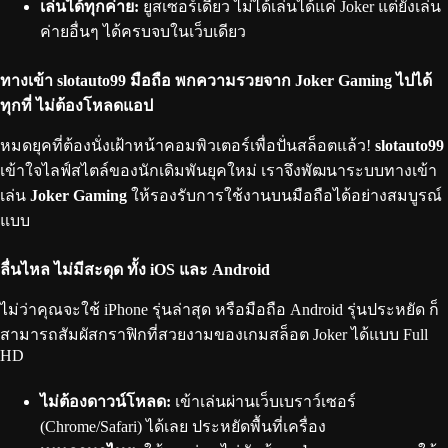
เล่นได้ทุกค่าย:
ยูสเซอร์เดียว ไม่ได้เล่นได้แค่ Joker แต่ยังเล่น
ค่ายอื่นๆ ได้ครบจบในเว็บเดียว
ทางเข้า slotauto99 มือถือ พกความรวยจาก Joker Gaming ไปได้
ทุกที่ ไม่ต้องโหลดแอป
หมดยุคที่ต้องนั่งเฝ้าหน้าคอมพิวเตอร์เพื่อปั่นสล็อตแล้ว!
slotauto99
เข้าใจไลฟ์สไตล์ของนักเดิมพันยุคใหม่ เราจึงพัฒนาระบบทางเข้า
เล่น
Joker Gaming
ให้รองรับการใช้งานบนมือถือได้อย่างสมบูรณ์
แบบ
ลื่นไหล ไม่มีสะดุด ทั้ง iOS และ Android
ไม่ว่าคุณจะใช้ iPhone รุ่นล่าสุด หรือมือถือ Android รุ่นประหยัด ก็
สามารถสัมผัสกราฟิกที่สวยงามของเกมสล็อต Joker ได้แบบ Full
HD
ไม่ต้องดาวน์โหลด:
เข้าเล่นผ่านเว็บเบราว์เซอร์
(Chrome/Safari) ได้เลย ประหยัดพื้นที่เครื่อง