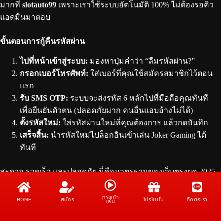
มากที่
slotauto99
เพราะเราใช้ระบบอัตโนมัติ 100% ไม่ต้องรอคิว
แอดมินมาตอบ
ขั้นตอนการกู้คืนรหัสผ่าน
ไปที่หน้าเข้าสู่ระบบ:
มองหาปุ่มคำว่า “ลืมรหัสผ่าน?”
กรอกเบอร์โทรศัพท์:
ใส่เบอร์ที่คุณใช้สมัครสมาชิกไว้ตอน
แรก
รับ SMS OTP:
ระบบจะส่งรหัส 6 หลักไปที่มือถือคุณทันที
เพื่อยืนยันตัวตน (ปลอดภัยมาก คนอื่นแอบอ้างไม่ได้)
ตั้งรหัสใหม่:
ใส่รหัสผ่านใหม่ที่คุณต้องการ แล้วกดบันทึก
เสร็จสิ้น:
นำรหัสใหม่ไปล็อกอินเข้าเล่น Joker Gaming ได้
ทันที
สะดวก รวดเร็ว และปลอดภัย นี่คือมาตรฐานของเว็บตรงยุค 2025
ครับ!
ทางเข้า
HOME
สมัคร
โปรโมชั่น
ติดต่อเรา
เล่น
เสียงจริงจากผู้เล่น! ทำไมใครๆ ก็ย้ายมาปั่น Joker Gaming ที่
“slotauto99” (รวมรีวิวเด็ด)