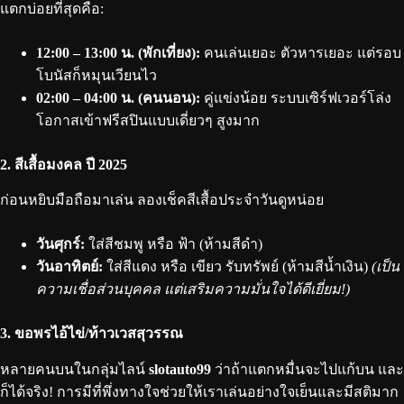
แตกบ่อยที่สุดคือ:
12:00 – 13:00 น. (พักเที่ยง):
คนเล่นเยอะ ตัวหารเยอะ แต่รอบ
โบนัสก็หมุนเวียนไว
02:00 – 04:00 น. (คนนอน):
คู่แข่งน้อย ระบบเซิร์ฟเวอร์โล่ง
โอกาสเข้าฟรีสปินแบบเดี่ยวๆ สูงมาก
2. สีเสื้อมงคล ปี 2025
ก่อนหยิบมือถือมาเล่น ลองเช็คสีเสื้อประจำวันดูหน่อย
วันศุกร์:
ใส่สีชมพู หรือ ฟ้า (ห้ามสีดำ)
วันอาทิตย์:
ใส่สีแดง หรือ เขียว รับทรัพย์ (ห้ามสีน้ำเงิน)
(เป็น
ความเชื่อส่วนบุคคล แต่เสริมความมั่นใจได้ดีเยี่ยม!)
3. ขอพรไอ้ไข่/ท้าวเวสสุวรรณ
หลายคนบนในกลุ่มไลน์
slotauto99
ว่าถ้าแตกหมื่นจะไปแก้บน และ
ก็ได้จริง! การมีที่พึ่งทางใจช่วยให้เราเล่นอย่างใจเย็นและมีสติมาก