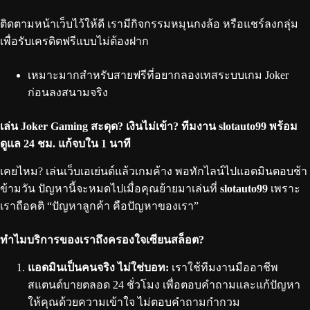
ติดตามหน้าเว็บไว้ให้ดี เรามีกิจกรรมหมุนกงล้อ หรือแชร์ลงกลุ่ม
เพื่อรับเครดิตฟรีแบบไม่ต้องฝาก
เหมาะมากสำหรับสายฟรีที่อยากลองเทสระบบเกม Joker
ก่อนลงสนามจริง
เล่น Joker Gaming สะดุด? เงินไม่เข้า? ทีมงาน slotauto99 พร้อม
ดูแล 24 ชม. แก้จบใน 1 นาที
เคยไหม? เล่นเว็บเอเย่นต์แล้วเกมค้าง พอทักไลน์ไปแอดมินตอบช้า
ข้ามวัน ปัญหานี้จะหมดไปเมื่อคุณย้ายมาเล่นที่
slotauto99
เพราะ
เราถือคติ “ปัญหาลูกค้า คือปัญหาของเรา”
ทำไมบริการของเราถึงครองใจเซียนสล็อต?
แอดมินเป็นคนจริง ไม่ใช่บอท:
เราใช้ทีมงานมืออาชีพ
สแตนด์บายตลอด 24 ชั่วโมง เพื่อตอบคำถามและแก้ปัญหา
ให้คุณด้วยความเข้าใจ ไม่ตอบคำถามกำกวม