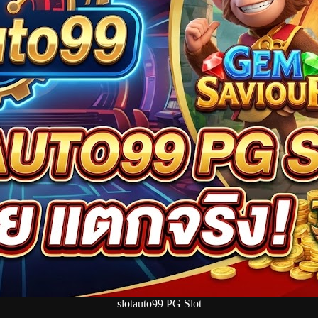
slotauto99 PG Slot