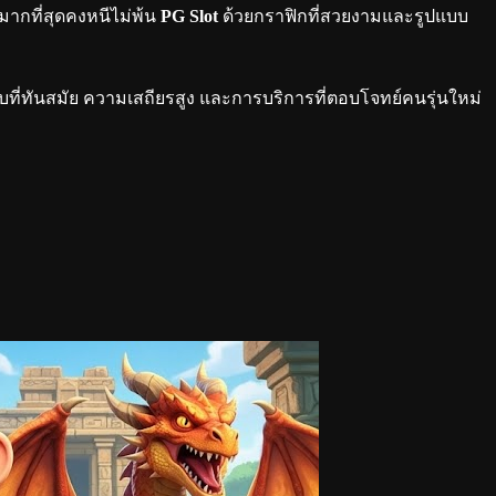
มากที่สุดคงหนีไม่พ้น
PG Slot
ด้วยกราฟิกที่สวยงามและรูปแบบ
ระบบที่ทันสมัย ความเสถียรสูง และการบริการที่ตอบโจทย์คนรุ่นใหม่