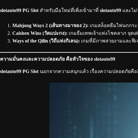
slotauto99 PG Slot
สำหรับมือใหม่ที่เพิ่งเข้ามาที่
slotauto99
และไม่ร
Mahjong Ways 2 (เส้นทางมาจอง 2):
เกมสล็อตธีมไพ่นกกระจอ
Caishen Wins (วัดแปะกง):
เกมธีมเทพเจ้าแห่งโชคลาภ จุดเด่น
Ways of the Qilin (วิถีแห่งกิเลน):
เกมที่มีภาพสวยงามและฟีเจอ
ความมั่นคงและความปลอดภัย คือหัวใจของ slotauto99
slotauto99 PG Slot
นอกจากความสนุกแล้ว เรื่องความปลอดภัยคือสิ่