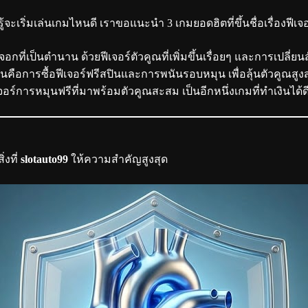
ู้จะเริ่มเล่นเกมไหนดี เราขอแนะนำ 3 เกมยอดฮิตที่ขึ้นชื่อเรื่องฟีเจ
กที่เป็นตำนาน ด้วยฟีเจอร์ตัวคูณที่เพิ่มขึ้นเรื่อยๆ และการเปลี่
คือการซื้อฟีเจอร์ฟรีสปินและการพนันรอบหมุน เพื่อลุ้นตัวคูณสูงส
ร์การหมุนฟรีที่มาพร้อมตัวคูณสะสม เป็นอีกหนึ่งเกมที่ทำเงินได
งที่
slotauto99
ให้ความสำคัญสูงสุด