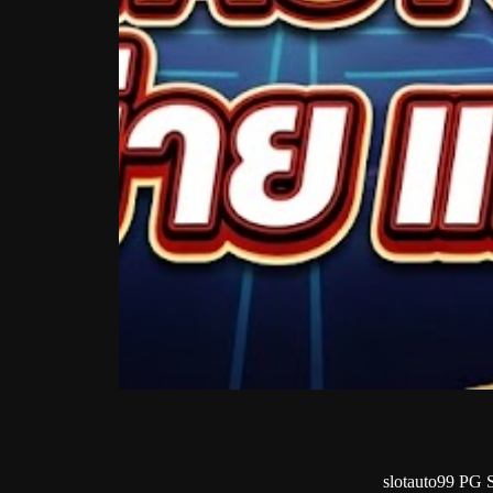
slotauto99 PG