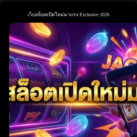
เว็บสล็อตเปิดใหม่มาแรง Exclusive 2026