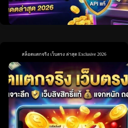
สล็อตแตกจริง เว็บตรง ล่าสุด Exclusive 2026