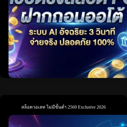
สล็อตวอเลท ไม่มีขั้นต่ำ 2569 Exclusive 2026