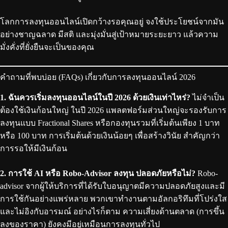
โลกการลงทุนออนไลน์เปิดกว้างรอคุณอยู่ จงใช้ประโยชน์จากมัน
อย่างชาญฉลาด มีสติ และมุ่งมั่นสู่เป้าหมายระยะยาว แล้วความ
มั่งคั่งที่ยั่งยืนจะเป็นของคุณ
คำถามที่พบบ่อย (FAQs) เกี่ยวกับการลงทุนออนไลน์ 2026
1. ฉันควรเริ่มลงทุนออนไลน์ในปี 2026 ด้วยเงินเท่าไหร่?
ไม่จำเป็น
ต้องใช้เงินก้อนใหญ่ ในปี 2026 แพลตฟอร์มส่วนใหญ่จะรองรับการ
ลงทุนแบบ Fractional Shares หรือกองทุนรวมที่เริ่มต้นเพียง 1 บาท
หรือ 100 บาท การเริ่มต้นด้วยเงินน้อยๆ เพื่อสร้างวินัย สำคัญกว่า
การรอให้มีเงินก้อน
2. การใช้ AI หรือ Robo-Advisor ลงทุน ปลอดภัยหรือไม่?
Robo-
advisor จากผู้ให้บริการที่ได้รับใบอนุญาตมีความปลอดภัยสูงและมี
การใช้กันอย่างแพร่หลาย พวกเขาทำงานตามอัลกอริทึมที่โปร่งใส
และไม่อิงกับอารมณ์ อย่างไรก็ตาม ความเสี่ยงด้านตลาด (การขึ้น
ลงของราคา) ยังคงมีอยู่เหมือนการลงทุนทั่วไป