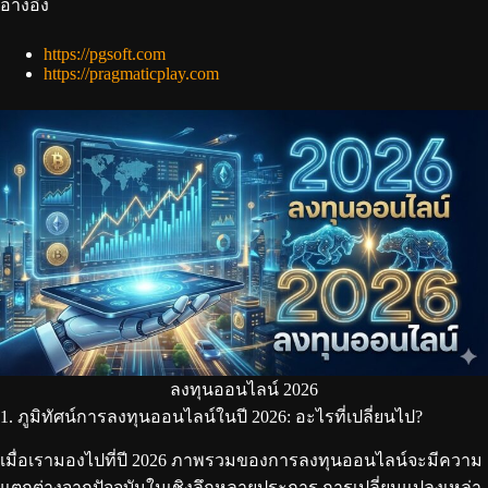
อ้างอิง
https://pgsoft.com
https://pragmaticplay.com
ลงทุนออนไลน์ 2026
1. ภูมิทัศน์การลงทุนออนไลน์ในปี 2026: อะไรที่เปลี่ยนไป?
เมื่อเรามองไปที่ปี 2026 ภาพรวมของการลงทุนออนไลน์จะมีความ
แตกต่างจากปัจจุบันในเชิงลึกหลายประการ การเปลี่ยนแปลงเหล่า