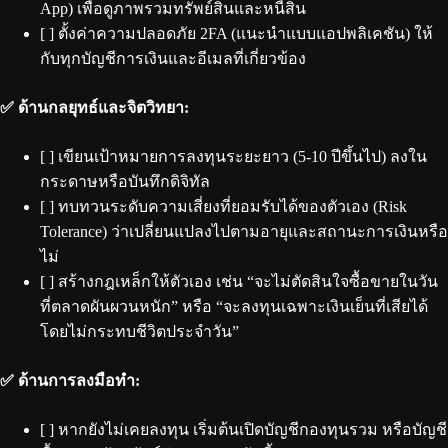
App) เพื่อดูภาพรวมทรัพย์สินและหนี้สิน
[ ] ตั้งค่าความปลอดภัย 2FA (แนะนำแบบแอปพลิเคชัน) ให้
กับทุกบัญชีการเงินและอีเมลที่เกี่ยวข้อง
✅ ด้านกลยุทธ์และจิตวิทยา:
[ ] เขียนเป้าหมายการลงทุนระยะยาว (5-10 ปีขึ้นไป) ลงใน
กระดาษหรือบันทึกดิจิทัล
[ ] ทบทวนระดับความเสี่ยงที่ยอมรับได้ของตัวเอง (Risk
Tolerance) ว่าเปลี่ยนแปลงไปตามอายุและสถานะการเงินหรือ
ไม่
[ ] สร้างกฎเหล็กให้ตัวเอง เช่น “จะไม่ตัดสินใจซื้อขายในวัน
ที่ตลาดผันผวนหนัก” หรือ “จะลงทุนเฉพาะเงินเย็นที่เสียได้
โดยไม่กระทบชีวิตประจำวัน”
✅ ด้านการลงมือทำ:
[ ] หากยังไม่เคยลงทุน เริ่มต้นเปิดบัญชีกองทุนรวม หรือบัญชี