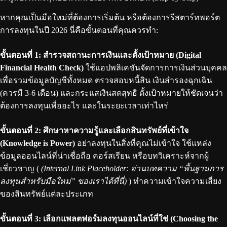
หากคุณเป็นมือใหม่ที่ต้องการเริ่มต้น หรือต้องการรีสตาร์ทพอร์ต
การลงทุนในปี 2026 นี่คือขั้นตอนที่คุณควรทำ:
ขั้นตอนที่ 1: สำรวจสถานะการเงินและตั้งเป้าหมาย (Digital
Financial Health Check)
ใช้แอปพลิเคชันจัดการการเงินส่วนบุคคล
เพื่อรวมข้อมูลบัญชีทั้งหมด ตรวจสอบหนี้สิน เงินสำรองฉุกเฉิน
(ควรมี 3-6 เดือน) และกระแสเงินสดสุทธิ ตั้งเป้าหมายให้ชัดเจนว่า
ต้องการลงทุนเพื่ออะไร และในระยะเวลาเท่าไหร่
ขั้นตอนที่ 2: ศึกษาหาความรู้และเลือกสินทรัพย์ที่เข้าใจ
(Knowledge is Power)
อย่าลงทุนในสิ่งที่คุณไม่เข้าใจ ใช้แหล่ง
ข้อมูลออนไลน์ที่น่าเชื่อถือ คอร์สเรียน หรือบทวิเคราะห์จากผู้
เชี่ยวชาญ (
(Internal Link Placeholder: อ่านบทความ “พื้นฐานการ
ลงทุนสำหรับมือใหม่” ของเราได้ที่นี่)
) ทำความเข้าใจความเสี่ยง
ของสินทรัพย์แต่ละประเภท
ขั้นตอนที่ 3: เลือกแพลตฟอร์มลงทุนออนไลน์ที่ใช่ (Choosing the