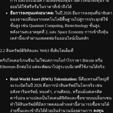
การ และประเมินความเสี่ยงของหุ้นรายตัวให้นักลงทุนราย
ย่อยได้ใช้ฟรีหรือในราคาที่เข้าถึงได้
ธีมการลงทุนแห่งอนาคต:
ในปี 2026 ธีมการลงทุนที่น่าจับตา
มองอาจเปลี่ยนจากเทคโนโลยีพื้นฐานไปสู่การประยุกต์ใช้
ขั้นสูง เช่น Quantum Computing, Biotechnology ขั้นสูง,
พลังงานสะอาดยุคที่ 2, และ Space Economy การเข้าถึงหุ้น
เหล่านี้จะทำผ่านแพลตฟอร์มออนไลน์เป็นหลัก
2.2 สินทรัพย์ดิจิทัลและ Web3 ที่เติบโตเต็มที่
คริปโทเคอร์เรนซีจะไม่ใช่แค่การเก็งกำไรราคา Bitcoin หรือ
Ethereum อีกต่อไป แต่จะพัฒนาไปสู่ระบบนิเวศที่ใช้งานได้จริง:
Real-World Asset (RWA) Tokenization:
นี่คือเทรนด์ใหญ่ที่
จะระเบิดในปี 2026 คือการนำสินทรัพย์ในโลกจริง เช่น
อสังหาริมทรัพย์, ทองคำ, งานศิลปะ, หรือแม้แต่เครดิต
คาร์บอน มาแปลงเป็นโทเคนดิจิทัลและซื้อขายบนบล็อกเชน
ทำให้สินทรัพย์ที่มีสภาพคล่องต่ำเหล่านี้สามารถซื้อขายได้
ง่ายขึ้นและเข้าถึงได้ด้วยเงินจำนวนน้อยผ่านการ
ลงทุน