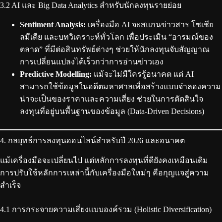
3.2 AI และ Big Data Analytics สำหรับนักลงทุนรายย่อย
Sentiment Analysis:
เครื่องมือ AI จะสแกนข่าวสาร โซเชีย
ลมีเดีย และบทวิเคราะห์ทั่วโลก เพื่อประเมิน “อารมณ์ของ
ตลาด” ที่มีต่อสินทรัพย์ต่างๆ ช่วยให้นักลงทุนจับสัญญาณ
การเปลี่ยนแปลงได้เร็วกว่าการอ่านข่าวเอง
Predictive Modelling:
แม้จะไม่มีใครรู้อนาคต แต่ AI
สามารถใช้ข้อมูลในอดีตมหาศาลเพื่อสร้างแบบจำลองความ
น่าจะเป็นของราคาและความเสี่ยง ช่วยในการตัดสินใจ
ลงทุนที่อยู่บนพื้นฐานของข้อมูล (Data-Driven Decisions)
4. กลยุทธ์การลงทุนออนไลน์สำหรับปี 2026 และอนาคต
แม้เครื่องมือจะเปลี่ยนไป แต่หลักการลงทุนที่ดียังคงเหมือนเดิม
การปรับใช้หลักการเหล่านี้กับเครื่องมือใหม่ๆ คือกุญแจสู่ความ
สำเร็จ
4.1 การกระจายความเสี่ยงแบบองค์รวม (Holistic Diversification)