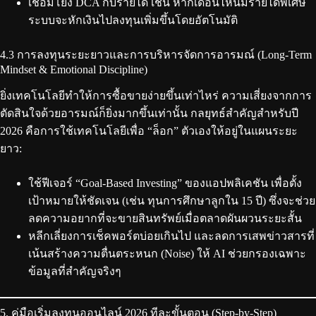
เชื่อมโยง DCA กับรายได้ เช่น หากเดือนไหนมีรายได้พิเศษ
ระบบจะหักเงินไปลงทุนเพิ่มขึ้นโดยอัตโนมัติ
4.3 การลงทุนระยะยาวและการบริหารจัดการอารมณ์ (Long-Term
Mindset & Emotional Discipline)
ยิ่งเทคโนโลยีทำให้การซื้อขายง่ายขึ้นเท่าไหร่ ความเสี่ยงจากการ
ตัดสินใจด้วยอารมณ์ก็ยิ่งมากขึ้นเท่านั้น กลยุทธ์สำคัญสำหรับปี
2026 คือการใช้เทคโนโลยีเพื่อ “ล็อก” ตัวเองให้อยู่ในแผนระยะ
ยาว:
ใช้ฟีเจอร์ “Goal-Based Investing” ของแอปพลิเคชัน เพื่อตั้ง
เป้าหมายให้ชัดเจน (เช่น ทุนการศึกษาลูกใน 15 ปี) ซึ่งจะช่วย
ลดความอยากที่จะขายสินทรัพย์เมื่อตลาดผันผวนระยะสั้น
หลีกเลี่ยงการเช็คพอร์ตบ่อยเกินไป และลดการเสพข่าวสารที่
เน้นสร้างความตื่นตระหนก (Noise) ให้ AI ช่วยกรองเฉพาะ
ข้อมูลที่สำคัญจริงๆ
5. คู่มือเริ่มลงทุนออนไลน์ 2026 ทีละขั้นตอน (Step-by-Step)