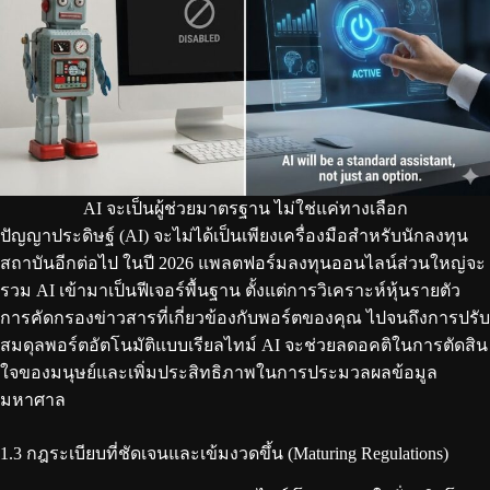
AI จะเป็นผู้ช่วยมาตรฐาน ไม่ใช่แค่ทางเลือก
ปัญญาประดิษฐ์ (AI) จะไม่ได้เป็นเพียงเครื่องมือสำหรับนักลงทุน
สถาบันอีกต่อไป ในปี 2026 แพลตฟอร์มลงทุนออนไลน์ส่วนใหญ่จะ
รวม AI เข้ามาเป็นฟีเจอร์พื้นฐาน ตั้งแต่การวิเคราะห์หุ้นรายตัว
การคัดกรองข่าวสารที่เกี่ยวข้องกับพอร์ตของคุณ ไปจนถึงการปรับ
สมดุลพอร์ตอัตโนมัติแบบเรียลไทม์ AI จะช่วยลดอคติในการตัดสิน
ใจของมนุษย์และเพิ่มประสิทธิภาพในการประมวลผลข้อมูล
มหาศาล
1.3 กฎระเบียบที่ชัดเจนและเข้มงวดขึ้น (Maturing Regulations)