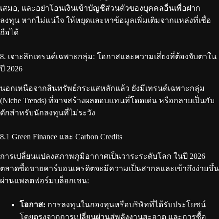
เสมอ, และอย่าโอนเงินเข้าบัญชีส่วนตัวของบุคคลอื่นเพื่อฝาก
ลงทุน หากไม่แน่ใจ ให้หยุดและหาข้อมูลเพิ่มเติมจากแหล่งที่เชื่อ
ถือได้
8. เจาะลึกเทรนด์เฉพาะกลุ่ม: โอกาสและความเสี่ยงที่ต้องจับตาใน
ปี 2026
นอกเหนือจากสินทรัพย์กระแสหลักแล้ว ยังมีเทรนด์เฉพาะกลุ่ม
(Niche Trends) ที่อาจสร้างผลตอบแทนที่โดดเด่น หรือกลายเป็นกับ
ดักสำหรับนักลงทุนที่ไม่ระวัง
8.1 Green Finance และ Carbon Credits
การเปลี่ยนแปลงสภาพภูมิอากาศเป็นวาระระดับโลก ในปี 2026
ตลาดซื้อขายคาร์บอนเครดิตจะมีความเป็นสากลและเข้าถึงง่ายขึ้น
ผ่านแพลตฟอร์มบล็อกเชน:
โอกาส:
การลงทุนในกองทุนหรือบริษัทที่ได้รับประโยชน์
โดยตรงจากการเปลี่ยนผ่านสู่พลังงานสะอาด และการซื้อ