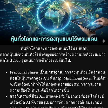
หุ้นทั่วโลกและการลงทุนแบบไร้พรมแดน
ตลาดหุ้นยังคงเป็นหัวใจสำคัญของการสร้างความมั่งคั่งระยะยาว
แต่ในปี 2026 รูปแบบการเข้าถึงจะเปลี่ยนไป:
Fractional Shares เป็นมาตรฐาน:
การลงทุนด้วยเงินจำนวน
น้อยในหุ้นราคาสูง (เช่น หุ้นกลุ่ม Magnificent Seven ในอดีต)
จะเป็นเรื่องปกติ ทำให้นักลงทุนรายย่อยสามารถกระจาย
ความเสี่ยงในหุ้นระดับโลกได้ง่ายขึ้น
การวิเคราะห์ด้วย AI:
แพลตฟอร์มโบรกเกอร์ออนไลน์จะมี
เครื่องมือ AI ที่ช่วยสรุปงบการเงิน คาดการณ์ผลประกอบ