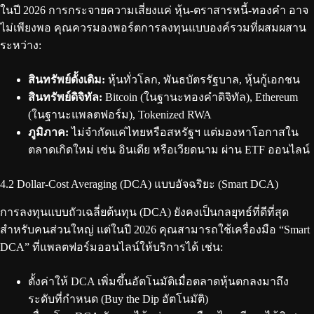
ในปี 2026 การกระจายความเสี่ยงแค่ หุ้น-ตราสารหนี้-ทองคำ อาจ
ไม่เพียงพอ คุณควรมองพอร์ตการลงทุนแบบองค์รวมที่ผสมผสาน
ระหว่าง:
สินทรัพย์ดั้งเดิม:
หุ้นทั่วโลก, พันธบัตรรัฐบาล, หุ้นกู้เอกชน
สินทรัพย์ดิจิทัล:
Bitcoin (ในฐานะทองคำดิจิทัล), Ethereum
(ในฐานะแพลตฟอร์ม), Tokenized RWA
ภูมิภาค:
ไม่จำกัดแค่ไทยหรือสหรัฐฯ แต่มองหาโอกาสใน
ตลาดเกิดใหม่ เช่น อินเดีย หรือเวียดนาม ผ่าน ETF ออนไลน์
4.2 Dollar-Cost Averaging (DCA) แบบอัจฉริยะ (Smart DCA)
การลงทุนแบบถัวเฉลี่ยต้นทุน (DCA) ยังคงเป็นกลยุทธ์ที่ดีที่สุด
สำหรับคนส่วนใหญ่ แต่ในปี 2026 คุณสามารถใช้เครื่องมือ “Smart
DCA” ที่แพลตฟอร์มออนไลน์ให้บริการได้ เช่น:
ตั้งค่าให้ DCA เพิ่มขึ้นอัตโนมัติเมื่อตลาดหุ้นตกลงมาถึง
ระดับที่กำหนด (Buy the Dip อัตโนมัติ)