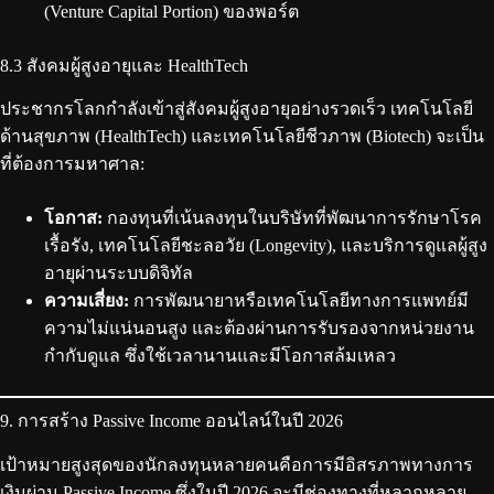
(Venture Capital Portion) ของพอร์ต
8.3 สังคมผู้สูงอายุและ HealthTech
ประชากรโลกกำลังเข้าสู่สังคมผู้สูงอายุอย่างรวดเร็ว เทคโนโลยี
ด้านสุขภาพ (HealthTech) และเทคโนโลยีชีวภาพ (Biotech) จะเป็น
ที่ต้องการมหาศาล:
โอกาส:
กองทุนที่เน้นลงทุนในบริษัทที่พัฒนาการรักษาโรค
เรื้อรัง, เทคโนโลยีชะลอวัย (Longevity), และบริการดูแลผู้สูง
อายุผ่านระบบดิจิทัล
ความเสี่ยง:
การพัฒนายาหรือเทคโนโลยีทางการแพทย์มี
ความไม่แน่นอนสูง และต้องผ่านการรับรองจากหน่วยงาน
กำกับดูแล ซึ่งใช้เวลานานและมีโอกาสล้มเหลว
9. การสร้าง Passive Income ออนไลน์ในปี 2026
เป้าหมายสูงสุดของนักลงทุนหลายคนคือการมีอิสรภาพทางการ
เงินผ่าน Passive Income ซึ่งในปี 2026 จะมีช่องทางที่หลากหลาย