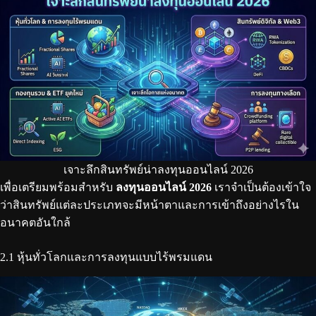
เจาะลึกสินทรัพย์น่าลงทุนออนไลน์ 2026
เพื่อเตรียมพร้อมสำหรับ
ลงทุนออนไลน์ 2026
เราจำเป็นต้องเข้าใจ
ว่าสินทรัพย์แต่ละประเภทจะมีหน้าตาและการเข้าถึงอย่างไรใน
อนาคตอันใกล้
2.1 หุ้นทั่วโลกและการลงทุนแบบไร้พรมแดน