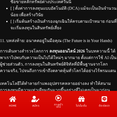
ซื้อขายหลักทรัพย์ต่างประเทศวันนี้
[ ] ตั้งค่าการลงทุนแบบอัตโนมัติ (DCA) แม้จะเป็นเงินจำนวน
น้อย เพื่อสร้างวินัย
[ ] เริ่มต้นสร้างเงินสำรองฉุกเฉินให้ครบตามเป้าหมาย ก่อนที่
จะเริ่มลงทุนในสินทรัพย์เสี่ยง
11. บทส่งท้าย: อนาคตอยู่ในมือคุณ (The Future is in Your Hands)
การเดินทางสำรวจโลกการ
ลงทุนออนไลน์ 2026
ในบทความนี้ ได้
พาเราไปพบกับความเป็นไปได้ใหม่ๆ มากมาย ตั้งแต่การใช้ AI เป็น
ผู้ช่วยส่วนตัว, การลงทุนในสินทรัพย์ดิจิทัลที่มีพื้นฐานจากโลก
ความจริง, ไปจนถึงการเข้าถึงตลาดหุ้นทั่วโลกได้อย่างไร้พรมแดน
เทคโนโลยีได้ทำลายกำแพงอุปสรรคหลายอย่างลง ทำให้สนาม
การลงทุนมีความเท่าเทียมกันมากขึ้นอย่างที่ไม่เคยเป็นมาก่อน
อย่างไรก็ตาม สิ่งที่เทคโนโลยีไม่สามารถเปลี่ยนแปลงได้ คือ
“วินัย” และ “ทัศนคติ” ของผู้ลงทุน
ทางเข้า
HOME
สมัคร
โปรโมชั่น
ติดต่อเรา
เล่น
ในปี 2026 และปีต่อๆ ไป ผู้ที่จะประสบความสำเร็จในการลงทุน