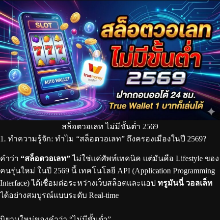
สล็อตวอเลท ไม่มีขั้นต่ำ 2569
1. ทำความรู้จัก: ทำไม “สล็อตวอเลท” ถึงครองเมืองในปี 2569?
คำว่า
“สล็อตวอเลท”
ไม่ใช่แค่ศัพท์เทคนิค แต่มันคือ Lifestyle ของ
คนรุ่นใหม่ ในปี 2569 นี้ เทคโนโลยี API (Application Programming
Interface) ได้เชื่อมต่อระหว่างเว็บสล็อตและแอป
ทรูมันนี่ วอลเล็ท
ได้อย่างสมบูรณ์แบบระดับ Real-time
นิยามใหม่ของคำว่า “ไม่มีขั้นต่ำ”