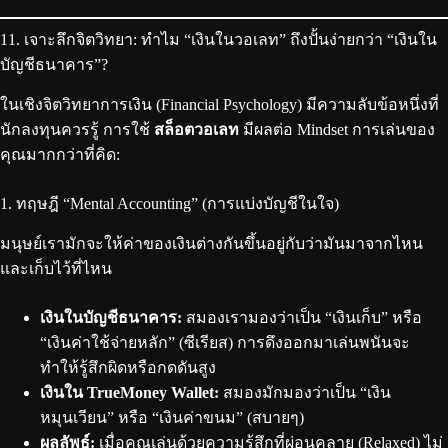
11. เจาะลึกจิตวิทยา: ทำไม “เงินในวอเลท” ถึงปั้นง่ายกว่า “เงินใน
บัญชีธนาคาร”?
ในเชิงจิตวิทยาการเงิน (Financial Psychology) มีความลับข้อหนึ่งที่
นักลงทุนควรรู้ การใช้
สล็อตวอเลท
มีผลต่อ Mindset การเล่นของ
คุณมากกว่าที่คิด:
1. ทฤษฎี “Mental Accounting” (การแบ่งบัญชีในใจ)
มนุษย์เรามักจะให้ค่าของเงินต่างกันขึ้นอยู่กับว่ามันมาจากไหน
และเก็บไว้ที่ไหน
เงินในบัญชีธนาคาร:
สมองเรามองว่าเป็น “เงินเก็บ” หรือ
“เงินค่าใช้จ่ายหลัก” (ซีเรียส) การดึงออกมาเล่นพนันจะ
ทำให้รู้สึกผิดหรือกดดันสูง
เงินใน TrueMoney Wallet:
สมองมักมองว่าเป็น “เงิน
หมุนเวียน” หรือ “เงินค่าขนม” (สบายๆ)
ผลลัพธ์:
เมื่อคุณเล่นด้วยความรู้สึกที่ผ่อนคลาย (Relaxed) ไม่