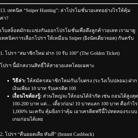
13. เทคนิค “Sniper Hunting”: ล่าโปรโมชั่นวอเลทอย่างไรให้คุ้ม
ค่า?
เว็บสล็อตมักจะแข่งกันออกโปรโมชั่นเพื่อดึงลูกค้าวอเลท เรามาดู
เทคนิคการเลือกโปรฯ ให้เหมือน Sniper (ยิงนัดเดียวจอด) กันครับ
1. โปรฯ “สมาชิกใหม่ ฝาก 10 รับ 100” (The Golden Ticket)
โปรฯ นี้มักสงวนสิทธิ์ให้สายวอเลทโดยเฉพาะ
วิธีล่า:
ให้สมัครสมาชิกใหม่กับเว็บตรง (ระวังเว็บปลอม) ฝาก
เงินเพียง 10 บาท รับเครดิต 100
เงื่อนไขต้องรู้:
ส่วนใหญ่จะให้ถอนได้จำกัด เช่น ถอนได้สูงสุด
100-200 บาท แต่… เดี๋ยวก่อน! 10 บาทแลก 100 บาท คือกำไร
1,000% นะครับ คุ้มยิ่งกว่าคุ้ม เอาเครดิตฟรีนี้ไปทดลองระบบ
เกมก่อนได้เลย
2. โปรฯ “คืนยอดเสีย ทันที” (Instant Cashback)