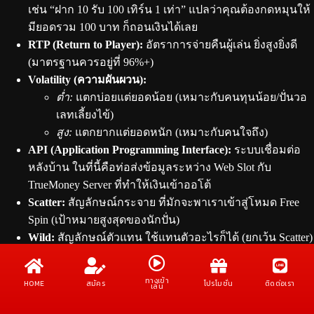
เช่น “ฝาก 10 รับ 100 เทิร์น 1 เท่า” แปลว่าคุณต้องกดหมุนให้
มียอดรวม 100 บาท ก็ถอนเงินได้เลย
RTP (Return to Player):
อัตราการจ่ายคืนผู้เล่น ยิ่งสูงยิ่งดี
(มาตรฐานควรอยู่ที่ 96%+)
Volatility (ความผันผวน):
ต่ำ:
แตกบ่อยแต่ยอดน้อย (เหมาะกับคนทุนน้อย/ปั่นวอ
เลทเลี้ยงไข้)
สูง:
แตกยากแต่ยอดหนัก (เหมาะกับคนใจถึง)
API (Application Programming Interface):
ระบบเชื่อมต่อ
หลังบ้าน ในที่นี้คือท่อส่งข้อมูลระหว่าง Web Slot กับ
TrueMoney Server ที่ทำให้เงินเข้าออโต้
Scatter:
สัญลักษณ์กระจาย ที่มักจะพาเราเข้าสู่โหมด Free
Spin (เป้าหมายสูงสุดของนักปั่น)
Wild:
สัญลักษณ์ตัวแทน ใช้แทนตัวอะไรก็ได้ (ยกเว้น Scatter)
ช่วยให้ชนะไลน์รางวัลได้ง่ายขึ้น
Wallet Address:
เบอร์โทรศัพท์ หรือรหัสกระเป๋าเงินดิจิทัลที่
ทางเข้า
HOME
สมัคร
โปรโมชั่น
ติดต่อเรา
เล่น
ใช้รับโอน