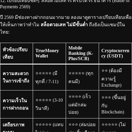
12. เปรียบเทียบชัดๆ: สล็อตวอเลท vs คริปโต vs ธนาคาร (Battle of
Payments 2569)
ปี 2569 มีช่องทางฝากถอนมากมาย ลองมาดูตารางเปรียบเทียบเพื่อ
ให้เห็นภาพว่าทำไม
สล็อตวอเลท ไม่มีขั้นต่ำ
ถึงยังเป็นแชมป์ใน
ไทย:
Mobile
หัวข้อเปรียบ
TrueMoney
Cryptocurren
Banking (K-
Wallet
cy (USDT)
เทียบ
Plus/SCB)
⭐⭐ (ต้องมี
⭐⭐⭐⭐⭐ (มี
⭐⭐⭐⭐⭐ (ทุก
ความสะดวก
ความรู้
ในการเข้าถึง
ทุกที่ / 7-11)
คนมี)
Exchange)
⭐⭐⭐⭐ (เร็ว
⭐⭐⭐ (ขึ้นอยู่
⭐⭐⭐⭐⭐ (3-10
ความเร็วใน
แต่มักล่ม
กับ
การฝากถอน
วินาที)
Blockchain)
บ่อย)
⭐⭐⭐⭐⭐ (แทบ
⭐⭐⭐ (ล่มบ่อย
⭐⭐⭐⭐⭐ (ไม่
เสถียรภาพ