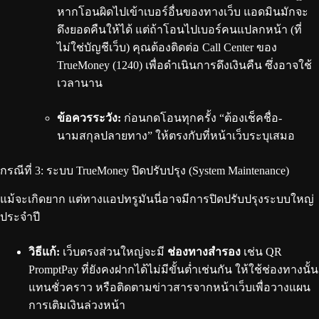
หากโอนผิดไปเข้าเบอร์อื่นของทางเว็บ แอดมินมักจะ
ดึงยอดคืนให้ได้ แต่ถ้าโอนไปเบอร์คนแปลกหน้า (ที่
ไม่ใช่บัญชีเว็บ) คุณต้องติดต่อ Call Center ของ
TrueMoney (1240) เพื่อดำเนินการดึงเงินคืน ซึ่งอาจใช้
เวลานาน
ข้อควรระวัง:
ก่อนกดโอนทุกครั้ง “ต้องเช็คชื่อ-
นามสกุลปลายทาง” ให้ตรงกับที่หน้าเว็บระบุเสมอ
กรณีที่ 3: ระบบ TrueMoney ปิดปรับปรุง (System Maintenance)
แม้จะเกิดยาก แต่ทางแอปทรูมันนี่อาจมีการปิดปรับปรุงระบบใหญ่
ประจำปี
วิธีแก้:
เว็บตรงส่วนใหญ่จะมี
ช่องทางสำรอง
เช่น QR
PromptPay ที่ยังคงฝากได้ไม่มีขั้นต่ำเช่นกัน ให้ใช้ช่องทางนั้น
แทนชั่วคราว หรือติดตามข่าวสารจากหน้าเว็บเพื่อวางแผน
การเติมเงินล่วงหน้า