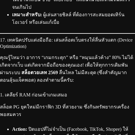
จนเกินไป
เหมาะสำหรับ:
ผู้เล่นสายชิลล์ ที่ต้องการสะสมยอดเทิร์น
โอเวอร์ หรือเล่นแก้เบื่อ
17. เทคนิคปรับแต่งมือถือ: เล่นสล็อตเว็บตรงให้ลื่นหัวแตก (Device
Optimization)
คุณรู้ไหมว่า อาการ “เกมกระตุก” หรือ “หมุนแล้วค้าง” 80% ไม่ได้
เกิดจากเว็บ แต่เกิดจากมือถือของคุณเอง! เพื่อให้ทุกการเดิมพัน
ผ่านระบบ
สล็อตวอเลท 2569
ลื่นไหล ไม่มีสะดุด (ซึ่งสำคัญมาก
ตอนลุ้นแจ็คพอต) ลองทำตามนี้ครับ:
1. เคลียร์ RAM ก่อนเข้าเกมเสมอ
สล็อต PG ยุคใหม่มีกราฟิก 3D ที่สวยงาม ซึ่งกินทรัพยากรเครื่อง
พอสมควร
Action:
ปิดแอปที่ไม่จำเป็น (Facebook, TikTok, Shopee) ให้