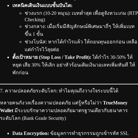
เทคนิคเดินเงินแบบขั้นบันได:
ช่วงแรก (10-20 หมุน): เบทต่ำสุด เพื่อดูจังหวะเกม (RTP
Checking)
ช่วงกลาง: เมื่อเริ่มมีสัญลักษณ์พิเศษมาถี่ๆ ให้เพิ่มเบท
ขึ้น 1 ขั้น
ช่วงโบนัส: หากได้กำไรแล้ว ให้ถอนทุนออกก่อน เหลือ
แต่กำไรไว้ลุยต่อ
ตั้งเป้าหมาย (Stop Loss / Take Profit):
ได้กำไร 30-50% ให้
หยุด เสีย 30% ให้เลิก อย่าหัวร้อนเติมเงินวอเลทเพิ่มทันที ให้
พักก่อน
7. ความปลอดภัยระดับโลก: ทำไมคุณถึงวางใจระบบนี้ได้
หลายคนกังวลเรื่องความปลอดภัย แต่รู้หรือไม่ว่า
TrueMoney
Wallet
มีระบบรักษาความปลอดภัยมาตรฐานเดียวกับธนาคาร
ระดับโลก (Bank Grade Security)
Data Encryption:
ข้อมูลการทำธุรกรรมถูกเข้ารหัส SSL