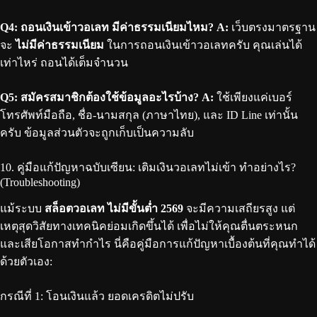
Q4: ถอนเงินเข้าวอเลท มีค่าธรรมเนียมไหม?
A:
เว็บตรงมาตรฐาน
จะ
ไม่มีค่าธรรมเนียม
ในการถอนเงินเข้าวอเลทครับ คุณเล่นได้
เท่าไหร่ ถอนได้เต็มจำนวน
Q5: สมัครสมาชิกต้องใช้ข้อมูลอะไรบ้าง?
A:
ใช้เพียงแค่เบอร์
โทรศัพท์มือถือ, ชื่อ-นามสกุล (ภาษาไทย), และ ID Line เท่านั้น
ครับ ข้อมูลส่วนตัวจะถูกเก็บเป็นความลับ
10. คู่มือแก้ปัญหาฉบับเซียน: เติมเงินวอเลทไม่เข้า ทำอย่างไร?
(Troubleshooting)
แม้ระบบ
สล็อตวอเลท ไม่มีขั้นต่ำ 2569
จะมีความเสถียรสูง แต่
เหตุสุดวิสัยทางเทคนิคย่อมเกิดขึ้นได้ เพื่อไม่ให้คุณตื่นตระหนก
และเสียโอกาสทำกำไร นี่คือคู่มือการแก้ปัญหาเบื้องต้นที่คุณทำได้
ด้วยตัวเอง:
กรณีที่ 1: โอนเงินแล้ว ยอดเครดิตไม่ปรับ