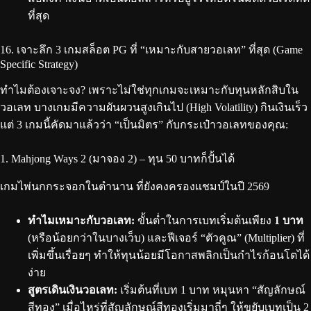
ที่สุด
16. เจาะลึก 3 เกมสล็อต PG ที่ “เหมาะกับสายวอเลท” ที่สุด (Game
Specific Strategy)
ทำไมต้องเจาะจง? เพราะไม่ใช่ทุกเกมจะเหมาะกับทุนหลักสิบใน
วอเลท บางเกมมีความผันผวนสูงเกินไป (High Volatility) กินเงินเร็ว
แต่ 3 เกมนี้คัดมาแล้วว่า “เป็นมิตร” กับกระเป๋าวอเลทของคุณ:
1. Mahjong Ways 2 (มาจอง 2) – ทุน 50 บาทก็ปั้นได้
เกมไพ่นกกระจอกในตำนาน ที่ยังคงครองแชมป์ในปี 2569
ทำไมเหมาะกับวอเลท:
ขั้นต่ำในการเบทเริ่มต้นเพียง
1 บาท
(หรือน้อยกว่าในบางเว็บ) และฟีเจอร์ “ตัวคูณ” (Multiplier) ที่
เพิ่มขึ้นเรื่อยๆ ทำให้ทุนน้อยมีโอกาสพลิกเป็นกำไรก้อนโตได้
ง่าย
สูตรเดินเงินวอเลท:
เริ่มต้นที่เบท 1 บาท หมุนหา “สัญลักษณ์
สีทอง” เมื่อไหร่ที่สัญลักษณ์สีทองเริ่มมาถี่ๆ ให้ขยับเบทเป็น 2