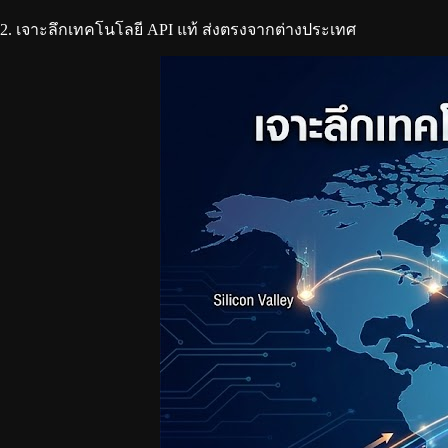
2. เจาะลึกเทคโนโลยี API แท้ ส่งตรงจากต่างประเทศ