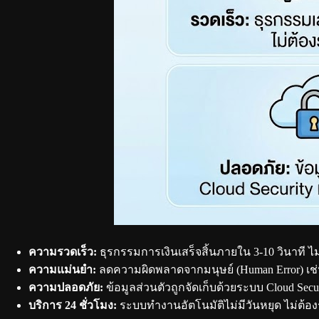
ความรวดเร็ว:
ธุรกรรมการเงินเสร็จสิ้นภายใน 3-10 วินาที ไม
ความแม่นยำ:
ลดความผิดพลาดจากมนุษย์ (Human Error) เช
ความปลอดภัย:
ข้อมูลส่วนตัวถูกจัดเก็บด้วยระบบ Cloud Sec
บริการ 24 ชั่วโมง:
ระบบทำงานอัตโนมัติไม่มีวันหยุด ไม่ต้อ