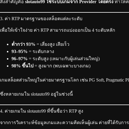
สิ่งสำคัญคือ
slotauto99 ใช้ระบบเกมจาก Provider โดยตรง
ทำให้ค่
3. ค่า RTP มาตรฐานของสล็อตแต่ละระดับ
เพื่อให้เข้าใจง่าย ค่า RTP สามารถแบ่งออกเป็น 4 ระดับหลัก
ต่ำกว่า 93%
= เสี่ยงสูง เสียเร็ว
93–95%
= ระดับกลาง
96–97%
= ระดับสูง (เหมาะกับผู้เล่นส่วนใหญ่)
98% ขึ้นไป
= สูงมาก (พบเฉพาะบางเกม)
เกมสล็อตส่วนใหญ่ในค่ายมาตรฐานโลก เช่น PG Soft, Pragmatic Play,
ซึ่งหลายเกมใน slotauto99 อยู่ในช่วงนี้
4. ค่ายเกมใน slotauto99 ที่ขึ้นชื่อว่า RTP สูง
จากการวิเคราะห์ข้อมูลเกมและความคิดเห็นผู้เล่น ค่ายที่ได้รับการ